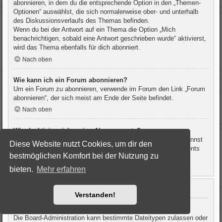
abonnieren, in dem du die entsprechende Option in den „Themen-
Optionen“ auswählst, die sich normalerweise ober- und unterhalb
des Diskussionsverlaufs des Themas befinden.
Wenn du bei der Antwort auf ein Thema die Option „Mich
benachrichtigen, sobald eine Antwort geschrieben wurde“ aktivierst,
wird das Thema ebenfalls für dich abonniert.
Nach oben
Wie kann ich ein Forum abonnieren?
Um ein Forum zu abonnieren, verwende im Forum den Link „Forum
abonnieren“, der sich meist am Ende der Seite befindet.
Nach oben
Wie deaktiviere ich meine Abonnements?
Wenn du mehrere Abonnements deaktivieren möchtest, so kannst
Diese Website nutzt Cookies, um dir den
du dies im persönlichen Bereich unter „Einstieg“ – „Abonnements
bestmöglichen Komfort bei der Nutzung zu
verwalten“ machen.
bieten.
Mehr erfahren
Nach oben
Dateianhänge
Verstanden!
Welche Dateianhänge sind in diesem Forum zulässig?
Die Board-Administration kann bestimmte Dateitypen zulassen oder