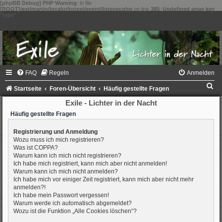
[phpBB Debug] PHP Warning
: in file
[ROOT]/ext/martin/localurltotext/event/listener.php
on line
385
:
Undefined array key
"type"
FAQ
Regeln
Anmelden
S
Startseite
Foren-Übersicht
Häufig gestellte Fragen
u
Exile - Lichter in der Nacht
c
Häufig gestellte Fragen
h
Registrierung und Anmeldung
Wozu muss ich mich registrieren?
e
Was ist COPPA?
Warum kann ich mich nicht registrieren?
Ich habe mich registriert, kann mich aber nicht anmelden!
Warum kann ich mich nicht anmelden?
Ich habe mich vor einiger Zeit registriert, kann mich aber nicht mehr
anmelden?!
Ich habe mein Passwort vergessen!
Warum werde ich automatisch abgemeldet?
Wozu ist die Funktion „Alle Cookies löschen“?