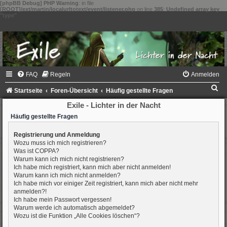
[phpBB Debug] PHP Warning
: in file
[ROOT]/ext/martin/localurltotext/event/listener.php
on line
385
:
Undefined array key
"type"
FAQ
Regeln
Anmelden
S
Startseite
Foren-Übersicht
Häufig gestellte Fragen
u
Exile - Lichter in der Nacht
c
Häufig gestellte Fragen
h
Registrierung und Anmeldung
Wozu muss ich mich registrieren?
e
Was ist COPPA?
Warum kann ich mich nicht registrieren?
Ich habe mich registriert, kann mich aber nicht anmelden!
Warum kann ich mich nicht anmelden?
Ich habe mich vor einiger Zeit registriert, kann mich aber nicht mehr
anmelden?!
Ich habe mein Passwort vergessen!
Warum werde ich automatisch abgemeldet?
Wozu ist die Funktion „Alle Cookies löschen“?