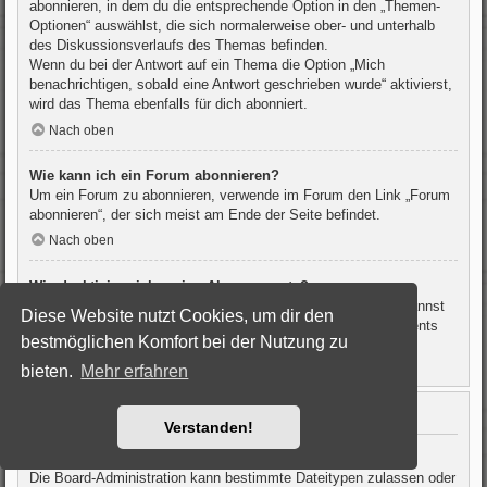
abonnieren, in dem du die entsprechende Option in den „Themen-
Optionen“ auswählst, die sich normalerweise ober- und unterhalb
des Diskussionsverlaufs des Themas befinden.
Wenn du bei der Antwort auf ein Thema die Option „Mich
benachrichtigen, sobald eine Antwort geschrieben wurde“ aktivierst,
wird das Thema ebenfalls für dich abonniert.
Nach oben
Wie kann ich ein Forum abonnieren?
Um ein Forum zu abonnieren, verwende im Forum den Link „Forum
abonnieren“, der sich meist am Ende der Seite befindet.
Nach oben
Wie deaktiviere ich meine Abonnements?
Wenn du mehrere Abonnements deaktivieren möchtest, so kannst
Diese Website nutzt Cookies, um dir den
du dies im persönlichen Bereich unter „Einstieg“ – „Abonnements
bestmöglichen Komfort bei der Nutzung zu
verwalten“ machen.
bieten.
Mehr erfahren
Nach oben
Dateianhänge
Verstanden!
Welche Dateianhänge sind in diesem Forum zulässig?
Die Board-Administration kann bestimmte Dateitypen zulassen oder