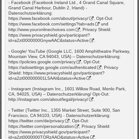
- Facebook (Facebook Ireland Ltd., 4 Grand Canal Square,
Grand Canal Harbour, Dublin 2, Irland) -
Datenschutzerklärung:
https://www.facebook.com/about/privacy/
, Opt-Out:
https://www.facebook.com/settings?tab=ads
und
http://www.youronlinechoices.com
, Privacy Shield:
https://www.privacyshield.gov/participant?
id=a2zt0000000GnywAAC&status=Active
.
- Google/ YouTube (Google LLC, 1600 Amphitheatre Parkway,
Mountain View, CA 94043, USA) – Datenschutzerklärung:
https://policies.google.com/privacy
, Opt-Out:
https://adssettings.google.com/authenticated
, Privacy
Shield:
https://www.privacyshield.gov/participant?
id=a2zt000000001L5AAI&status=Active
.
- Instagram (Instagram Inc., 1601 Willow Road, Menlo Park,
CA, 94025, USA) – Datenschutzerklärung/ Opt-Out:
http://instagram.com/about/legal/privacy/
.
- Twitter (Twitter Inc., 1355 Market Street, Suite 900, San
Francisco, CA 94103, USA) - Datenschutzerklärung:
https://twitter.com/de/privacy
, Opt-Out:
https://twitter.com/personalization
, Privacy Shield:
https://www.privacyshield.gov/participant?
id=a2zt0000000TORzAAO&status=Active
.