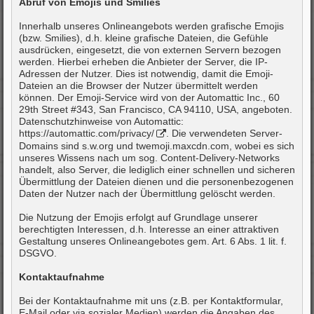
Abruf von Emojis und Smilies
Innerhalb unseres Onlineangebots werden grafische Emojis
(bzw. Smilies), d.h. kleine grafische Dateien, die Gefühle
ausdrücken, eingesetzt, die von externen Servern bezogen
werden. Hierbei erheben die Anbieter der Server, die IP-
Adressen der Nutzer. Dies ist notwendig, damit die Emoji-
Dateien an die Browser der Nutzer übermittelt werden
können. Der Emoji-Service wird von der Automattic Inc., 60
29th Street #343, San Francisco, CA 94110, USA, angeboten.
Datenschutzhinweise von Automattic:
https://automattic.com/privacy/
. Die verwendeten Server-
Domains sind s.w.org und twemoji.maxcdn.com, wobei es sich
unseres Wissens nach um sog. Content-Delivery-Networks
handelt, also Server, die lediglich einer schnellen und sicheren
Übermittlung der Dateien dienen und die personenbezogenen
Daten der Nutzer nach der Übermittlung gelöscht werden.
Die Nutzung der Emojis erfolgt auf Grundlage unserer
berechtigten Interessen, d.h. Interesse an einer attraktiven
Gestaltung unseres Onlineangebotes gem. Art. 6 Abs. 1 lit. f.
DSGVO.
Kontaktaufnahme
Bei der Kontaktaufnahme mit uns (z.B. per Kontaktformular,
E-Mail oder via sozialer Medien) werden die Angaben des