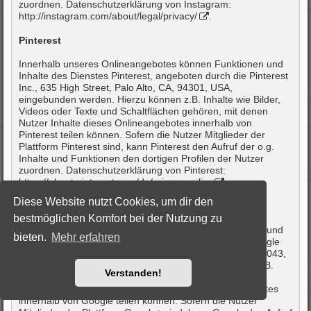
zuordnen. Datenschutzerklärung von Instagram:
http://instagram.com/about/legal/privacy/
.
Pinterest
Innerhalb unseres Onlineangebotes können Funktionen und
Inhalte des Dienstes Pinterest, angeboten durch die Pinterest
Inc., 635 High Street, Palo Alto, CA, 94301, USA,
eingebunden werden. Hierzu können z.B. Inhalte wie Bilder,
Videos oder Texte und Schaltflächen gehören, mit denen
Nutzer Inhalte dieses Onlineangebotes innerhalb von
Pinterest teilen können. Sofern die Nutzer Mitglieder der
Plattform Pinterest sind, kann Pinterest den Aufruf der o.g.
Inhalte und Funktionen den dortigen Profilen der Nutzer
zuordnen. Datenschutzerklärung von Pinterest:
https://about.pinterest.com/de/privacy-policy
.
Diese Website nutzt Cookies, um dir den
Google+
bestmöglichen Komfort bei der Nutzung zu
Innerhalb unseres Onlineangebotes können Funktionen und
bieten.
Mehr erfahren
Inhalte der Plattform Google+, angeboten durch die Google
LLC, 1600 Amphitheatre Parkway, Mountain View, CA 94043,
USA („Google“), eingebunden werden. Hierzu können z.B.
Verstanden!
Inhalte wie Bilder, Videos oder Texte und Schaltflächen
gehören, mit denen Nutzer Inhalte dieses Onlineangebotes
innerhalb von Google teilen können. Sofern die Nutzer