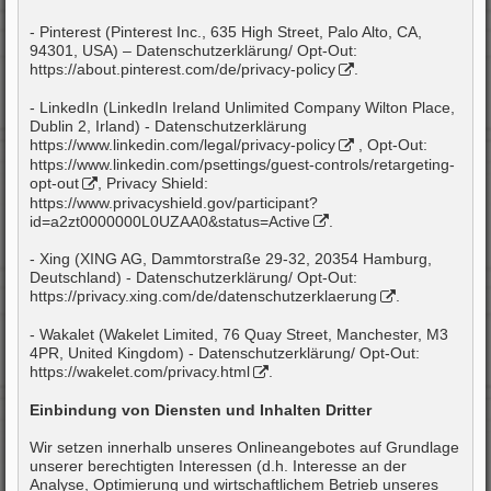
- Pinterest (Pinterest Inc., 635 High Street, Palo Alto, CA,
94301, USA) – Datenschutzerklärung/ Opt-Out:
https://about.pinterest.com/de/privacy-policy
.
- LinkedIn (LinkedIn Ireland Unlimited Company Wilton Place,
Dublin 2, Irland) - Datenschutzerklärung
https://www.linkedin.com/legal/privacy-policy
, Opt-Out:
https://www.linkedin.com/psettings/guest-controls/retargeting-
opt-out
, Privacy Shield:
https://www.privacyshield.gov/participant?
id=a2zt0000000L0UZAA0&status=Active
.
- Xing (XING AG, Dammtorstraße 29-32, 20354 Hamburg,
Deutschland) - Datenschutzerklärung/ Opt-Out:
https://privacy.xing.com/de/datenschutzerklaerung
.
- Wakalet (Wakelet Limited, 76 Quay Street, Manchester, M3
4PR, United Kingdom) - Datenschutzerklärung/ Opt-Out:
https://wakelet.com/privacy.html
.
Einbindung von Diensten und Inhalten Dritter
Wir setzen innerhalb unseres Onlineangebotes auf Grundlage
unserer berechtigten Interessen (d.h. Interesse an der
Analyse, Optimierung und wirtschaftlichem Betrieb unseres