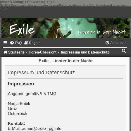
[phpBB Debug] PHP Warning
: in file
[ROOT]/ext/martin/localurltotext/event/listener.php
on line
385
:
Undefined array key
"type"
FAQ
Regeln
Anmelden
S
Startseite
Foren-Übersicht
Impressum und Datenschutz
u
Exile - Lichter in der Nacht
c
Impressum und Datenschutz
h
e
Impressum
Angaben gemäß § 5 TMG
Nadja Bobik
Graz
Österreich
Kontakt:
E-Mail: admin@exile-rpg.info