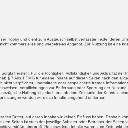
ser Hobby und dient zum Austausch selbst verfasster Texte, deren Urh
, nicht kommerzielles und werbefreies Angebot. Zur Nutzung ist eine kos
Sorgfalt erstellt. Für die Richtigkeit, Vollständigkeit und Aktualität de
mäß § 7 Abs.1 TMG für eigene Inhalte auf diesen Seiten nach den allg
ch nicht verpflichtet, übermittelte oder gespeicherte fremde Informa
it hinweisen. Verpflichtungen zur Entfernung oder Sperrung der Nutzun
sbezügliche Haftung ist jedoch erst ab dem Zeitpunkt der Kenntnis ein
rletzungen werden wir diese Inhalte umgehend entfernen.
iten Dritter, auf deren Inhalte wir keinen Einfluss haben. Deshalb kö
ten Seiten ist stets der jeweilige Anbieter oder Betreiber der Seiten v
chtsverstöße überprüft. Rechtswidrige Inhalte waren zum Zeitpunkt der