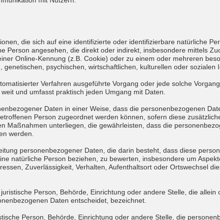
munikation mit Nutzern.
nen, die sich auf eine identifizierte oder identifizierbare natürliche P
rliche Person angesehen, die direkt oder indirekt, insbesondere mittel
iner Online-Kennung (z.B. Cookie) oder zu einem oder mehreren beso
genetischen, psychischen, wirtschaftlichen, kulturellen oder sozialen I
 automatisierter Verfahren ausgeführte Vorgang oder jede solche Vorg
 weit und umfasst praktisch jeden Umgang mit Daten.
nenbezogener Daten in einer Weise, dass die personenbezogenen Date
 betroffenen Person zugeordnet werden können, sofern diese zusätzlic
n Maßnahmen unterliegen, die gewährleisten, dass die personenbezogen
sen werden.
rarbeitung personenbezogener Daten, die darin besteht, dass diese pe
ine natürliche Person beziehen, zu bewerten, insbesondere um Aspekte 
ressen, Zuverlässigkeit, Verhalten, Aufenthaltsort oder Ortswechsel di
er juristische Person, Behörde, Einrichtung oder andere Stelle, die alle
sonenbezogenen Daten entscheidet, bezeichnet.
ristische Person, Behörde, Einrichtung oder andere Stelle, die person