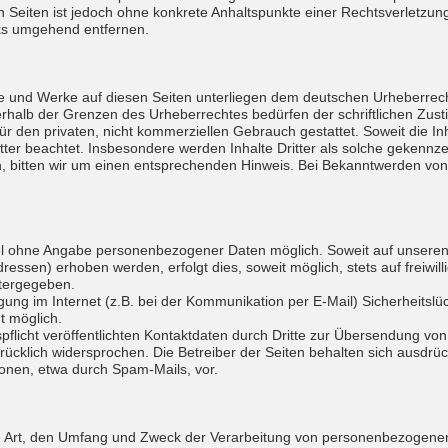
ten Seiten ist jedoch ohne konkrete Anhaltspunkte einer Rechtsverletzu
nks umgehend entfernen.
lte und Werke auf diesen Seiten unterliegen dem deutschen Urheberrecht
rhalb der Grenzen des Urheberrechtes bedürfen der schriftlichen Zusti
r den privaten, nicht kommerziellen Gebrauch gestattet. Soweit die Inh
tter beachtet. Insbesondere werden Inhalte Dritter als solche gekennze
 bitten wir um einen entsprechenden Hinweis. Bei Bekanntwerden von
gel ohne Angabe personenbezogener Daten möglich. Soweit auf unser
ressen) erhoben werden, erfolgt dies, soweit möglich, stets auf freiwil
itergegeben.
gung im Internet (z.B. bei der Kommunikation per E-Mail) Sicherheitsl
ht möglich.
icht veröffentlichten Kontaktdaten durch Dritte zur Übersendung von
ücklich widersprochen. Die Betreiber der Seiten behalten sich ausdrückl
nen, etwa durch Spam-Mails, vor.
ie Art, den Umfang und Zweck der Verarbeitung von personenbezogenen