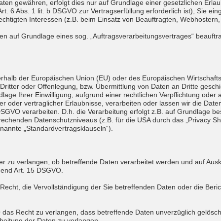
Daten gewähren, erfolgt dies nur auf Grundlage einer gesetzlichen Erla
rt. 6 Abs. 1 lit. b DSGVO zur Vertragserfüllung erforderlich ist), Sie ein
chtigten Interessen (z.B. beim Einsatz von Beauftragten, Webhostern, 
aten auf Grundlage eines sog. „Auftragsverarbeitungsvertrages“ beauftr
ußerhalb der Europäischen Union (EU) oder des Europäischen Wirtschaft
ter oder Offenlegung, bzw. Übermittlung von Daten an Dritte geschieht
ndlage Ihrer Einwilligung, aufgrund einer rechtlichen Verpflichtung ode
er oder vertraglicher Erlaubnisse, verarbeiten oder lassen wir die Date
GVO verarbeiten. D.h. die Verarbeitung erfolgt z.B. auf Grundlage beso
echenden Datenschutzniveaus (z.B. für die USA durch das „Privacy Shie
genannte „Standardvertragsklauseln“).
r zu verlangen, ob betreffende Daten verarbeitet werden und auf Ausk
hend Art. 15 DSGVO.
cht, die Vervollständigung der Sie betreffenden Daten oder die Beric
as Recht zu verlangen, dass betreffende Daten unverzüglich gelösch
beitung der Daten zu verlangen.