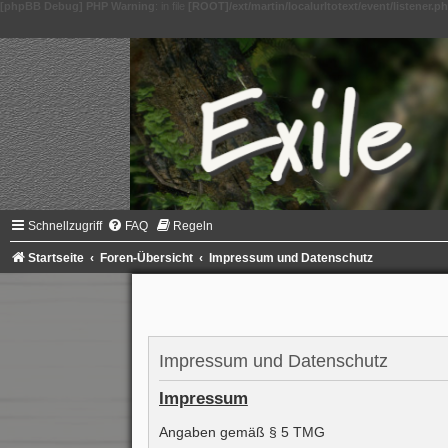
[phpBB Debug] PHP Warning
: in file
[ROOT]/ext/martin/localurltotext/event/listener.p
Schnellzugriff
FAQ
Regeln
Startseite
Foren-Übersicht
Impressum und Datenschutz
Impressum und Datenschutz
Impressum
Angaben gemäß § 5 TMG