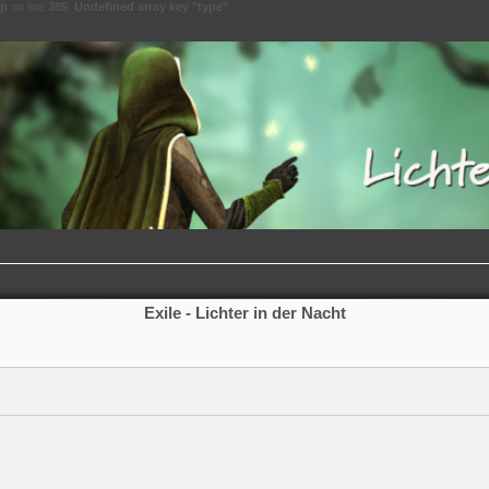
hp
on line
385
:
Undefined array key "type"
Exile - Lichter in der Nacht