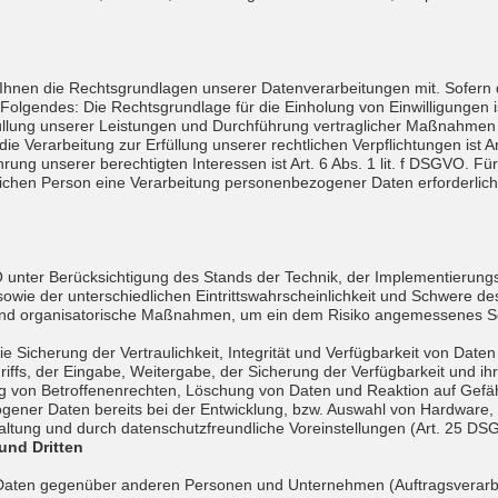
hnen die Rechtsgrundlagen unserer Datenverarbeitungen mit. Sofern 
Folgendes: Die Rechtsgrundlage für die Einholung von Einwilligungen ist
füllung unserer Leistungen und Durchführung vertraglicher Maßnahmen 
ie Verarbeitung zur Erfüllung unserer rechtlichen Verpflichtungen ist Ar
ung unserer berechtigten Interessen ist Art. 6 Abs. 1 lit. f DSGVO. Für
ichen Person eine Verarbeitung personenbezogener Daten erforderlich m
unter Berücksichtigung des Stands der Technik, der Implementierungs
ie der unterschiedlichen Eintrittswahrscheinlichkeit und Schwere des
 und organisatorische Maßnahmen, um ein dem Risiko angemessenes Sc
icherung der Vertraulichkeit, Integrität und Verfügbarkeit von Daten
riffs, der Eingabe, Weitergabe, der Sicherung der Verfügbarkeit und i
ng von Betroffenenrechten, Löschung von Daten und Reaktion auf Gefä
gener Daten bereits bei der Entwicklung, bzw. Auswahl von Hardware
altung und durch datenschutzfreundliche Voreinstellungen (Art. 25 DS
und Dritten
aten gegenüber anderen Personen und Unternehmen (Auftragsverarbeit