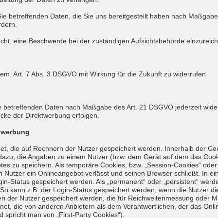
Sie betreffenden Daten, die Sie uns bereitgestellt haben nach Maßgab
rdern.
ht, eine Beschwerde bei der zuständigen Aufsichtsbehörde einzureich
gem. Art. 7 Abs. 3 DSGVO mit Wirkung für die Zukunft zu widerrufen
Sie betreffenden Daten nach Maßgabe des Art. 21 DSGVO jederzeit wid
cke der Direktwerbung erfolgen.
ktwerbung
net, die auf Rechnern der Nutzer gespeichert werden. Innerhalb der C
 dazu, die Angaben zu einem Nutzer (bzw. dem Gerät auf dem das Cook
es zu speichern. Als temporäre Cookies, bzw. „Session-Cookies“ oder
 Nutzer ein Onlineangebot verlässt und seinen Browser schließt. In ei
in-Status gespeichert werden. Als „permanent“ oder „persistent“ wer
 So kann z.B. der Login-Status gespeichert werden, wenn die Nutzer
en der Nutzer gespeichert werden, die für Reichweitenmessung oder 
net, die von anderen Anbietern als dem Verantwortlichen, der das Onl
 spricht man von „First-Party Cookies“).