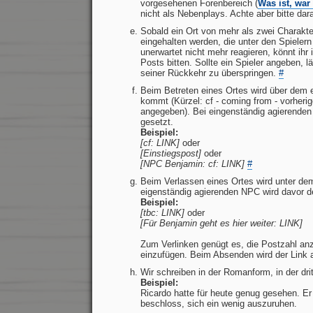
vorgesehenen Forenbereich (
Was ist, war
nicht als Nebenplays. Achte aber bitte da
Sobald ein Ort von mehr als zwei Charakter
eingehalten werden, die unter den Spielern o
unerwartet nicht mehr reagieren, könnt ihr
Posts bitten. Sollte ein Spieler angeben, l
seiner Rückkehr zu überspringen.
#
Beim Betreten eines Ortes wird über dem ei
kommt (Kürzel: cf - coming from - vorherig
angegeben). Bei eingenständig agierende
gesetzt.
Beispiel:
[cf: LINK]
oder
[Einstiegspost]
oder
[NPC Benjamin: cf: LINK]
#
Beim Verlassen eines Ortes wird unter dem 
eigenständig agierenden NPC wird davor 
Beispiel:
[tbc: LINK]
oder
[Für Benjamin geht es hier weiter: LINK]
Zum Verlinken genügt es, die Postzahl anzu
einzufügen. Beim Absenden wird der Link a
Wir schreiben in der Romanform, in der dri
Beispiel:
Ricardo hatte für heute genug gesehen. E
beschloss, sich ein wenig auszuruhen.