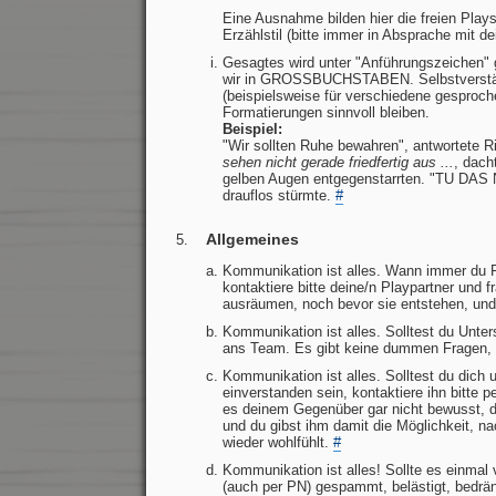
Eine Ausnahme bilden hier die freien Pla
Erzählstil (bitte immer in Absprache mit 
Gesagtes wird unter "Anführungszeichen"
wir in GROSSBUCHSTABEN. Selbstverständ
(beispielsweise für verschiedene gesproch
Formatierungen sinnvoll bleiben.
Beispiel:
"Wir sollten Ruhe bewahren", antwortete 
sehen nicht gerade friedfertig aus ...
, dach
gelben Augen entgegenstarrten. "TU DAS NI
drauflos stürmte.
#
Allgemeines
Kommunikation ist alles. Wann immer du Fra
kontaktiere bitte deine/n Playpartner und 
ausräumen, noch bevor sie entstehen, un
Kommunikation ist alles. Solltest du Unte
ans Team. Es gibt keine dummen Fragen, un
Kommunikation ist alles. Solltest du dich 
einverstanden sein, kontaktiere ihn bitte p
es deinem Gegenüber gar nicht bewusst, da
und du gibst ihm damit die Möglichkeit, n
wieder wohlfühlt.
#
Kommunikation ist alles! Sollte es einma
(auch per PN) gespammt, belästigt, bedrän