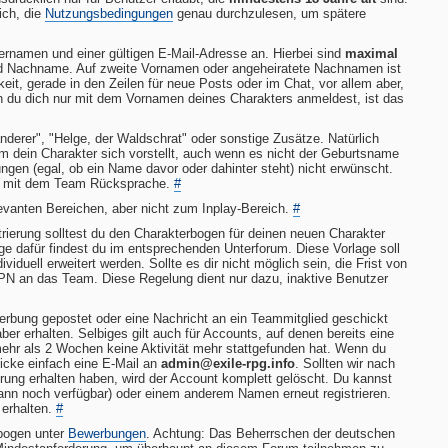
ich, die
Nutzungsbedingungen
genau durchzulesen, um spätere
ternamen und einer gültigen E-Mail-Adresse an. Hierbei sind
maximal
nd Nachname. Auf zweite Vornamen oder angeheiratete Nachnamen ist
keit, gerade in den Zeilen für neue Posts oder im Chat, vor allem aber,
n du dich nur mit dem Vornamen deines Charakters anmeldest, ist das
nderer", "Helge, der Waldschrat" oder sonstige Zusätze. Natürlich
dein Charakter sich vorstellt, auch wenn es nicht der Geburtsname
ungen (egal, ob ein Name davor oder dahinter steht) nicht erwünscht.
tte mit dem Team Rücksprache.
#
levanten Bereichen, aber nicht zum Inplay-Bereich.
#
rierung solltest du den Charakterbogen für deinen neuen Charakter
age dafür findest du im entsprechenden Unterforum. Diese Vorlage soll
ividuell erweitert werden. Sollte es dir nicht möglich sein, die Frist von
 PN an das Team. Diese Regelung dient nur dazu, inaktive Benutzer
rbung gepostet oder eine Nachricht an ein Teammitglied geschickt
 aber erhalten. Selbiges gilt auch für Accounts, auf denen bereits eine
ehr als 2 Wochen keine Aktivität mehr stattgefunden hat. Wenn du
icke einfach eine E-Mail an
admin@exile-rpg.info
. Sollten wir nach
ung erhalten haben, wird der Account komplett gelöscht. Du kannst
ann noch verfügbar) oder einem anderem Namen erneut registrieren.
 erhalten.
#
rbogen unter
Bewerbungen
. Achtung: Das Beherrschen der deutschen