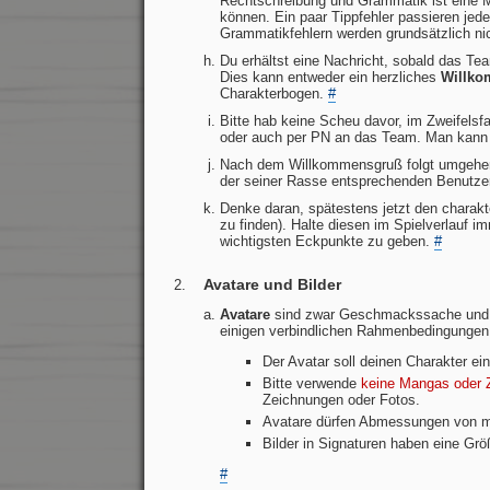
Rechtschreibung und Grammatik ist eine 
können. Ein paar Tippfehler passieren jed
Grammatikfehlern werden grundsätzlich 
Du erhältst eine Nachricht, sobald das Te
Dies kann entweder ein herzliches
Willko
Charakterbogen.
#
Bitte hab keine Scheu davor, im Zweifelsf
oder auch per PN an das Team. Man kann üb
Nach dem Willkommensgruß folgt umgehend 
der seiner Rasse entsprechenden Benutze
Denke daran, spätestens jetzt den charakt
zu finden). Halte diesen im Spielverlauf i
wichtigsten Eckpunkte zu geben.
#
Avatare und Bilder
Avatare
sind zwar Geschmackssache und es i
einigen verbindlichen Rahmenbedingungen
Der Avatar soll deinen Charakter e
Bitte verwende
keine Mangas oder Z
Zeichnungen oder Fotos.
Avatare dürfen Abmessungen von mi
Bilder in Signaturen haben eine Gr
#