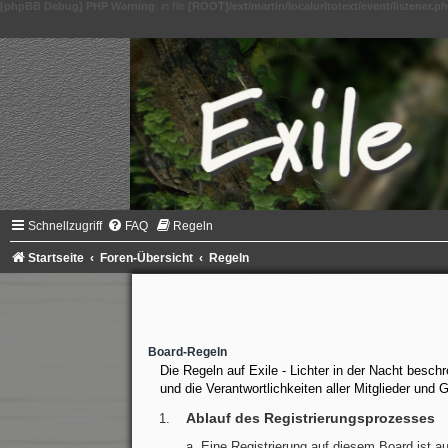
[phpBB Debug] PHP Warning
: in file
[ROOT]/ext/martin/localurltotext/event/listener.p
Schnellzugriff
FAQ
Regeln
Startseite
Foren-Übersicht
Regeln
Board-Regeln
Die Regeln auf Exile - Lichter in der Nacht besc
und die Verantwortlichkeiten aller Mitglieder und 
Ablauf des Registrierungsprozesses
Eine Registrierung auf diesem Board ist au