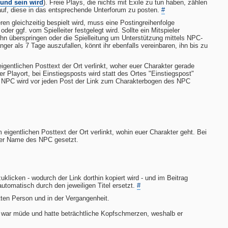
 und sein wird
). Freie Plays, die nichts mit Exile zu tun haben, zählen
rauf, diese in das entsprechende Unterforum zu posten.
#
en gleichzeitig bespielt wird, muss eine Postingreihenfolge
der ggf. vom Spielleiter festgelegt wird. Sollte ein Mitspieler
 ihn überspringen oder die Spielleitung um Unterstützung mittels NPC-
änger als 7 Tage auszufallen, könnt ihr ebenfalls vereinbaren, ihn bis zu
gentlichen Posttext der Ort verlinkt, woher euer Charakter gerade
er Playort, bei Einstiegsposts wird statt des Ortes "Einstiegspost"
n NPC wird vor jeden Post der Link zum Charakterbogen des NPC
eigentlichen Posttext der Ort verlinkt, wohin euer Charakter geht. Bei
der Name des NPC gesetzt.
klicken - wodurch der Link dorthin kopiert wird - und im Beitrag
utomatisch durch den jeweiligen Titel ersetzt.
#
tten Person und in der Vergangenheit.
r war müde und hatte beträchtliche Kopfschmerzen, weshalb er