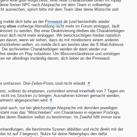
gens eine gute Möglichkeit, eine neue Charakteridee direkt im Inplay
 deine festen NPC nach Absprache mit dem Team in vollwertige
icht ausreichen, sprich bitte mit dem Team über deine Wünsche und
g melde dich bitte an der
Pinnwand
ab (und bestenfalls wieder
lang
ohne
vorherige Abmeldung nicht mehr im Forum einloggst, läuft
tiviert zu werden. Bei einer Deaktivierung bleiben die Charakterbögen
nnst dich nicht mehr einloggen. Wir berücksichtigen hierbei natürlich
einen davon, wenn wir sehen, dass du mit mindestens einem anderen
 zurückkehren wollen, so melde dich am besten über die E-Mail-Adresse
Die archivierten Charakterbögen werden dir dann wieder zur
ohnt wieder im Play mitwirken. Um Missverständnisse und unnötigen
en wir allerdings inständig darum, dich lieber an der Pinnwand
r umfassen. Drei-Zeilen-Posts sind nicht erlaubt.
#
est, solltest du einplanen, zumindest einmal innerhalb von 7 Tagen ein
f nicht ins Stocken zu bringen. Ausnahmen können gemacht werden,
artner/n abgesprochen wird.
#
piel auch, nur bei gleichzeitiger Absprache mit dem/den jeweiligen
ersteht man das "Mitschreiben" von Charakteren in eigenen Postings,
bei deren Reaktion selbst zu bestimmen. Im Zweifel hilft immer eine
handlungen, die bestimmte Szenen abbilden und nicht direkt mit der
r ist auf 3 begrenzt. Nutze für deine Nebenplays den dafür