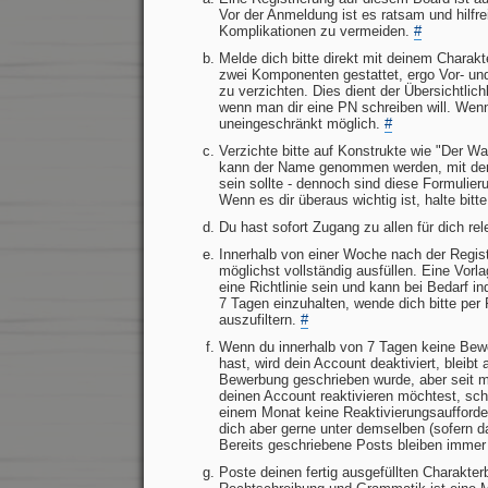
Vor der Anmeldung ist es ratsam und hilfre
Komplikationen zu vermeiden.
#
Melde dich bitte direkt mit deinem Charak
zwei Komponenten gestattet, ergo Vor- u
zu verzichten. Dies dient der Übersichtlich
wenn man dir eine PN schreiben will. Wen
uneingeschränkt möglich.
#
Verzichte bitte auf Konstrukte wie "Der Wa
kann der Name genommen werden, mit dem 
sein sollte - dennoch sind diese Formulier
Wenn es dir überaus wichtig ist, halte bi
Du hast sofort Zugang zu allen für dich re
Innerhalb von einer Woche nach der Regist
möglichst vollständig ausfüllen. Eine Vorl
eine Richtlinie sein und kann bei Bedarf ind
7 Tagen einzuhalten, wende dich bitte per
auszufiltern.
#
Wenn du innerhalb von 7 Tagen keine Bewe
hast, wird dein Account deaktiviert, bleibt
Bewerbung geschrieben wurde, aber seit m
deinen Account reaktivieren möchtest, sch
einem Monat keine Reaktivierungsaufforder
dich aber gerne unter demselben (sofern d
Bereits geschriebene Posts bleiben immer
Poste deinen fertig ausgefüllten Charakte