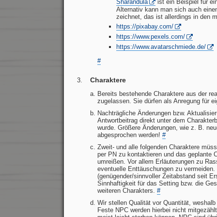
Sharandula
ist ein Beispiel für ei
Alternativ kann man sich auch ein
zeichnet, das ist allerdings in den 
https://pixabay.com/
https://www.pexels.com/
https://www.avatarschmiede.de/
#
Charaktere
Bereits bestehende Charaktere aus der rea
zugelassen. Sie dürfen als Anregung für e
Nachträgliche Änderungen bzw. Aktualisier
Antwortbeitrag direkt unter dem Charakter
wurde. Größere Änderungen, wie z. B. ne
abgesprochen werden!
#
Zweit- und alle folgenden Charaktere müs
per PN zu kontaktieren und das geplante 
umreißen. Vor allem Erläuterungen zu Rass
eventuelle Enttäuschungen zu vermeiden. 
(genügender/sinnvoller Zeitabstand seit Ers
Sinnhaftigkeit für das Setting bzw. die Ge
weiteren Charakters.
#
Wir stellen Qualität vor Quantität, weshalb
Feste NPC werden hierbei nicht mitgezählt,