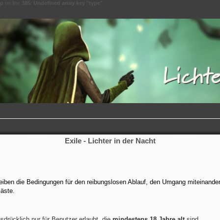
hp
on line
385
:
Undefined array key "type"
Exile - Lichter in der Nacht
hreiben die Bedingungen für den reibungslosen Ablauf, den Umgang miteinande
Gäste.
sdrücklich nur für Benutzer erlaubt, die
mindestens 18 Jahre alt
sind.