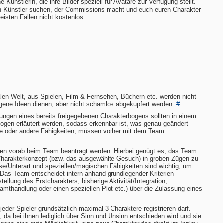
ne Künstlerin, die ihre Bilder speziell für Avatare zur Verfügung stellt.
en Künstler suchen, der Commissions macht und euch euren Charakter
meisten Fällen nicht kostenlos.
len Welt, aus Spielen, Film & Fernsehen, Büchern etc. werden nicht
igene Ideen dienen, aber nicht schamlos abgekupfert werden.
#
ungen eines bereits freigegebenen Charakterbogens sollten in einem
bogen erläutert werden, sodass erkennbar ist, was genau geändert
ue oder andere Fähigkeiten, müssen vorher mit dem Team
sen vorab beim Team beantragt werden. Hierbei genügt es, das Team
Charakterkonzept (bzw. das ausgewählte Gesuch) in groben Zügen zu
e/Unterart und speziellen/magischen Fähigkeiten sind wichtig, um
Das Team entscheidet intern anhand grundlegender Kriterien
tellung des Erstcharakters, bisherige Aktivität/Integration,
samthandlung oder einen speziellen Plot etc.) über die Zulassung eines
 jeder Spieler grundsätzlich maximal 3 Charaktere registrieren darf.
 da bei ihnen lediglich über Sinn und Unsinn entschieden wird und sie