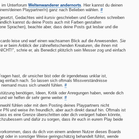
ys im Unterforum
Weltenwanderer andernorts
. Hier kannst du deinen
deinem/deinen Playpartner/n) ganz nach Belieben wählen.
#
 gesetzt, Gedachtes wird
kursiv
geschrieben und Gerufenes schreiben
lich kannst du deine Posts auch mit Farben gestalten
ene Sprachen), beachte aber, dass deine Posts gut lesbar und die
Ricardo leise und warf einen wachsamen Blick auf die Anwesenden.
Sie
te er beim Anblick der zähnefletschenden Kreaturen, die ihnen mit
CHT!", schrie er, als Benedict plötzlich sein Messer zog und einfach
gen hast, dir unsicher bist oder dir irgendetwas unklar ist,
frag einfach nach. So lassen sich oftmals Missverständnisse
d niemand muss sich unwohl fühlen.
#
rstützung benötigen, Ideen, Kritik oder Anregungen haben, wende dich
d wir helfen dir sehr gerne weiter.
#
unwohl fühlen oder mit dem Posting deines Playpartners nicht
er PN und weise ihn freundlich, aber auch direkt darauf hin. Oftmals ist
ss es eine Grenze überschritten oder dich verärgert haben könnte,
achzubessern und dafür zu sorgen, dass ihr euch in eurem Play beide
l vorkommen, dass du dich von einem anderen Nutzer dieses Boards
gt oder in sonstiger Weise geringschätzig behandelt fühlst, wende