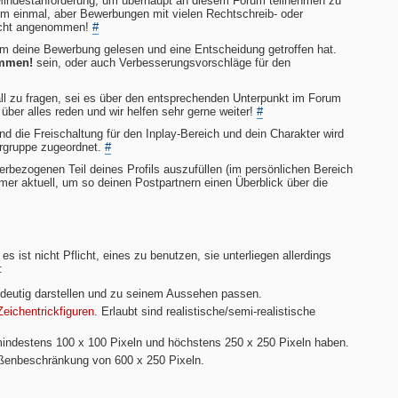
Mindestanforderung, um überhaupt an diesem Forum teilnehmen zu
em einmal, aber Bewerbungen mit vielen Rechtschreib- oder
nicht angenommen!
#
am deine Bewerbung gelesen und eine Entscheidung getroffen hat.
mmen!
sein, oder auch Verbesserungsvorschläge für den
all zu fragen, sei es über den entsprechenden Unterpunkt im Forum
er alles reden und wir helfen sehr gerne weiter!
#
die Freischaltung für den Inplay-Bereich und dein Charakter wird
rgruppe zugeordnet.
#
erbezogenen Teil deines Profils auszufüllen (im persönlichen Bereich
mmer aktuell, um so deinen Postpartnern einen Überblick über die
st nicht Pflicht, eines zu benutzen, sie unterliegen allerdings
:
indeutig darstellen und zu seinem Aussehen passen.
eichentrickfiguren
. Erlaubt sind realistische/semi-realistische
ndestens 100 x 100 Pixeln und höchstens 250 x 250 Pixeln haben.
ößenbeschränkung von 600 x 250 Pixeln.