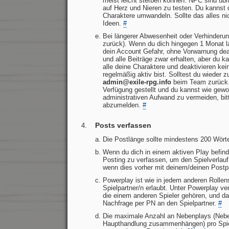
meist leicht sterben können. NPC sind übri
auf Herz und Nieren zu testen. Du kannst
Charaktere umwandeln. Sollte das alles n
Ideen.
#
Bei längerer Abwesenheit oder Verhinderun
zurück). Wenn du dich hingegen 1 Monat 
dein Account Gefahr, ohne Vorwarnung deak
und alle Beiträge zwar erhalten, aber du ka
alle deine Charaktere und deaktivieren k
regelmäßig aktiv bist. Solltest du wieder
admin@exile-rpg.info
beim Team zurück. 
Verfügung gestellt und du kannst wie gew
administrativen Aufwand zu vermeiden, bitt
abzumelden.
#
Posts verfassen
Die Postlänge sollte mindestens 200 Wörte
Wenn du dich in einem aktiven Play befind
Posting zu verfassen, um den Spielverlau
wenn dies vorher mit deinem/deinen Postp
Powerplay ist wie in jedem anderen Rollens
Spielpartner/n erlaubt. Unter Powerplay v
die einem anderen Spieler gehören, und da
Nachfrage per PN an den Spielpartner.
#
Die maximale Anzahl an Nebenplays (Neben
Haupthandlung zusammenhängen) pro Spiele