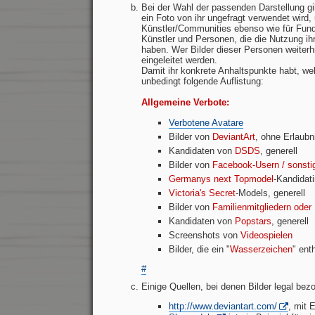
Bei der Wahl der passenden Darstellung g
ein Foto von ihr ungefragt verwendet wird, u
Künstler/Communities ebenso wie für Funde
Künstler und Personen, die die Nutzung ihr
haben. Wer Bilder dieser Personen weiterh
eingeleitet werden.
Damit ihr konkrete Anhaltspunkte habt, wel
unbedingt folgende Auflistung:
Allgemeine Verbote:
Verbotene Avatare
Bilder von
DeviantArt
, ohne Erlaubn
Kandidaten von
DSDS
, generell
Bilder von
Facebook-Usern / sonsti
Germanys next Topmodel
-Kandidati
Victoria's Secret
-Models, generell
Bilder von
Familienmitgliedern oder
Kandidaten von
Popstars
, generell
Screenshots von
Videospielen
Bilder, die ein "
Wasserzeichen
" ent
#
Einige Quellen, bei denen Bilder legal be
http://www.deviantart.com/
, mit 