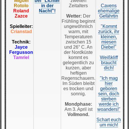
Miguel
bei "Lichter
zweiten
Rotolo
in der
Zeitalters
Cavens
Roland
Nacht"!
ehemalige
Zazce
Wetter:
Der
Gefährtin
Frühling beginnt
Spielleiter:
ungewöhnlich
"Kommt
Crianstad
warm, mit
zurück, ihr
Temperaturen
kleinen,
Technik:
zwischen 15
miesen
Jayce
und 26° C. An
Diebe!"
Fergusson
der Nordküste
Tamriel
kommt es
Weißkliff
gelegentlich zu
braucht
kurzen, aber
dich!
heftigen
Regenschauern.
"Ich mag
Im Süden bleibt
hier
es trocken und
geboren
sonnig.
sein, doch
sterben
Mondphase:
werde ich
Am 3. April ist
woanders!"
Vollmond.
Schart euch
um mich!