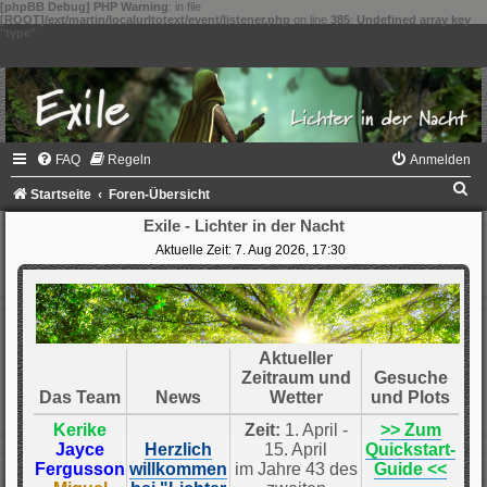
[phpBB Debug] PHP Warning
: in file
[ROOT]/ext/martin/localurltotext/event/listener.php
on line
385
:
Undefined array key
"type"
FAQ
Regeln
Anmelden
S
Startseite
Foren-Übersicht
u
Exile - Lichter in der Nacht
Aktuelle Zeit: 7. Aug 2026, 17:30
c
h
e
Aktueller
Zeitraum und
Gesuche
Das Team
News
Wetter
und Plots
Kerike
Zeit:
1. April -
>> Zum
Jayce
Herzlich
15. April
Quickstart-
Fergusson
willkommen
im Jahre 43 des
Guide <<