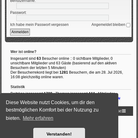
Benutzername:
Passwort:
Ich habe mein Passwort vergessen
Angemeldet bleiben
Wer ist online?
Insgesamt sind
63
Besucher online :: 0 sichtbare Mitglieder, 0
unsichtbare Mitglieder und 63 Gäste (basierend auf den aktiven
Besuchern der letzten 5 Minuten)
Der Besucherrekord liegt bei
1281
Besuchern, die am 28. Jul 2026,
16:08 gleichzeitig online waren.
Statistik
Beiträge insgesamt
1789
• Themen insgesamt
444
• Mitglieder
insgesamt
38
• Unser neuestes Mitglied:
Grigorij Chruschtschow
Diese Website nutzt Cookies, um dir den
bestmöglichen Komfort bei der Nutzung zu
Startseite
Foren-Übersicht
Kontakt
bieten.
Mehr erfahren
Powered by
phpBB
® Forum Software © phpBB Limited
Deutsche Übersetzung durch
phpBB.de
Style: Black-Silver by Joyce&Luna
phpBB-Style-Design
Verstanden!
Datenschutz
|
Nutzungsbedingungen