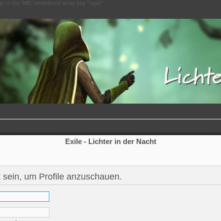
hp
on line
385
:
Undefined array key "type"
Exile - Lichter in der Nacht
 sein, um Profile anzuschauen.