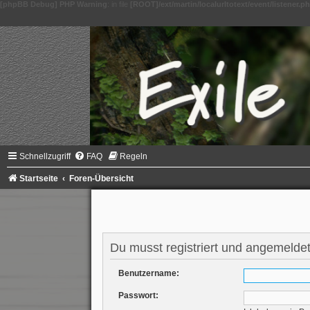
[phpBB Debug] PHP Warning
: in file
[ROOT]/ext/martin/localurltotext/event/listener.p
Schnellzugriff
FAQ
Regeln
Startseite
Foren-Übersicht
Du musst registriert und angemeldet
Benutzername:
Passwort: