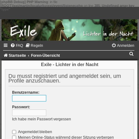
[phpBB Debug] PHP Warning
: in file
[ROOT]/ext/martin/localurltotext/event/listener.php
on line
385
:
Undefined array key
"type"
FAQ
Regeln
Anmelden
S
Startseite
Foren-Übersicht
u
Exile - Lichter in der Nacht
c
Du musst registriert und angemeldet sein, um
h
Profile anzuschauen.
e
Benutzername:
Passwort:
Ich habe mein Passwort vergessen
Angemeldet bleiben
Meinen Online-Status während dieser Sitzung verbergen