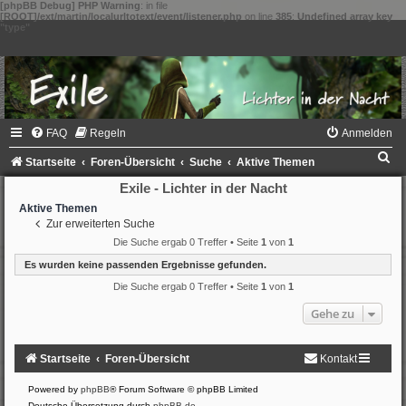
[phpBB Debug] PHP Warning
: in file
[ROOT]/ext/martin/localurltotext/event/listener.php
on line
385
:
Undefined array key
"type"
FAQ
Regeln
Anmelden
S
Startseite
Foren-Übersicht
Suche
Aktive Themen
u
Exile - Lichter in der Nacht
c
Aktive Themen
Zur erweiterten Suche
h
Die Suche ergab 0 Treffer • Seite
1
von
1
e
Es wurden keine passenden Ergebnisse gefunden.
Die Suche ergab 0 Treffer • Seite
1
von
1
Gehe zu
Startseite
Foren-Übersicht
Kontakt
Powered by
phpBB
® Forum Software © phpBB Limited
Deutsche Übersetzung durch
phpBB.de