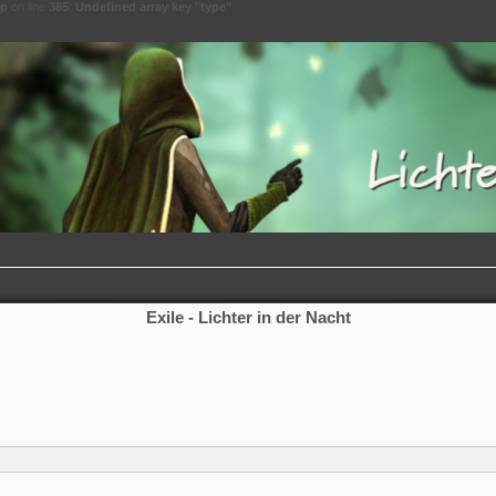
hp
on line
385
:
Undefined array key "type"
Exile - Lichter in der Nacht