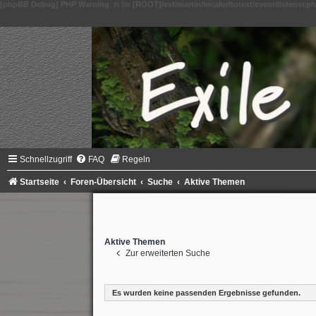
[phpBB Debug] PHP Warning
: in file
[ROOT]/ext/martin/localurltotext/event/listener.p
Schnellzugriff
FAQ
Regeln
Startseite
Foren-Übersicht
Suche
Aktive Themen
Aktive Themen
Zur erweiterten Suche
Es wurden keine passenden Ergebnisse gefunden.