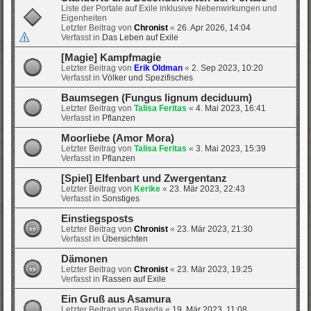
Liste der Portale auf Exile inklusive Nebenwirkungen und
Eigenheiten
Letzter Beitrag von
Chronist
«
26. Apr 2026, 14:04
Verfasst in
Das Leben auf Exile
[Magie] Kampfmagie
Letzter Beitrag von
Erik Oldman
«
2. Sep 2023, 10:20
Verfasst in
Völker und Spezifisches
Baumsegen (Fungus lignum deciduum)
Letzter Beitrag von
Talisa Feritas
«
4. Mai 2023, 16:41
Verfasst in
Pflanzen
Moorliebe (Amor Mora)
Letzter Beitrag von
Talisa Feritas
«
3. Mai 2023, 15:39
Verfasst in
Pflanzen
[Spiel] Elfenbart und Zwergentanz
Letzter Beitrag von
Kerike
«
23. Mär 2023, 22:43
Verfasst in
Sonstiges
Einstiegsposts
Letzter Beitrag von
Chronist
«
23. Mär 2023, 21:30
Verfasst in
Übersichten
Dämonen
Letzter Beitrag von
Chronist
«
23. Mär 2023, 19:25
Verfasst in
Rassen auf Exile
Ein Gruß aus Asamura
Letzter Beitrag von
Baxeda
«
19. Mär 2023, 11:08