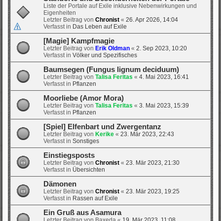
Liste der Portale auf Exile inklusive Nebenwirkungen und
Eigenheiten
Letzter Beitrag von
Chronist
«
26. Apr 2026, 14:04
Verfasst in
Das Leben auf Exile
[Magie] Kampfmagie
Letzter Beitrag von
Erik Oldman
«
2. Sep 2023, 10:20
Verfasst in
Völker und Spezifisches
Baumsegen (Fungus lignum deciduum)
Letzter Beitrag von
Talisa Feritas
«
4. Mai 2023, 16:41
Verfasst in
Pflanzen
Moorliebe (Amor Mora)
Letzter Beitrag von
Talisa Feritas
«
3. Mai 2023, 15:39
Verfasst in
Pflanzen
[Spiel] Elfenbart und Zwergentanz
Letzter Beitrag von
Kerike
«
23. Mär 2023, 22:43
Verfasst in
Sonstiges
Einstiegsposts
Letzter Beitrag von
Chronist
«
23. Mär 2023, 21:30
Verfasst in
Übersichten
Dämonen
Letzter Beitrag von
Chronist
«
23. Mär 2023, 19:25
Verfasst in
Rassen auf Exile
Ein Gruß aus Asamura
Letzter Beitrag von
Baxeda
«
19. Mär 2023, 11:08