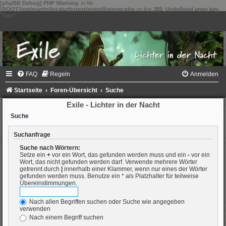
[phpBB Debug] PHP Warning
: in file
[ROOT]/ext/martin/localurltotext/event/listener.php
on line
385
:
Undefined array key
"type"
FAQ
Regeln
Anmelden
Startseite
Foren-Übersicht
Suche
Exile - Lichter in der Nacht
Suche
Suchanfrage
Suche nach Wörtern:
Setze ein
+
vor ein Wort, das gefunden werden muss und ein
-
vor ein
Wort, das nicht gefunden werden darf. Verwende mehrere Wörter
getrennt durch
|
innerhalb einer Klammer, wenn nur eines der Wörter
gefunden werden muss. Benutze ein * als Platzhalter für teilweise
Übereinstimmungen.
Nach allen Begriffen suchen oder Suche wie angegeben
verwenden
Nach einem Begriff suchen