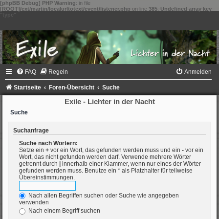
[phpBB Debug] PHP Warning
: in file
[ROOT]/ext/martin/localurltotext/event/listener.php
on line
385
:
Undefined array key
"type"
FAQ
Regeln
Anmelden
Startseite
Foren-Übersicht
Suche
Exile - Lichter in der Nacht
Suche
Suchanfrage
Suche nach Wörtern:
Setze ein
+
vor ein Wort, das gefunden werden muss und ein
-
vor ein
Wort, das nicht gefunden werden darf. Verwende mehrere Wörter
getrennt durch
|
innerhalb einer Klammer, wenn nur eines der Wörter
gefunden werden muss. Benutze ein * als Platzhalter für teilweise
Übereinstimmungen.
Nach allen Begriffen suchen oder Suche wie angegeben
verwenden
Nach einem Begriff suchen