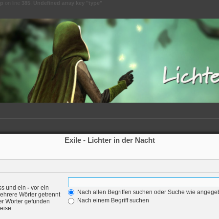
hp
on line
385
:
Undefined array key "type"
Exile - Lichter in der Nacht
ss und ein
-
vor ein
Nach allen Begriffen suchen oder Suche wie angeg
ehrere Wörter getrennt
Nach einem Begriff suchen
er Wörter gefunden
weise