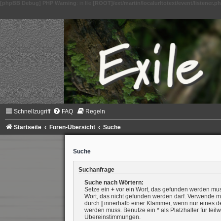
[phpBB Debug] PHP Warning
: in file
[ROOT]/ext/martin/localurltotext/event/listener.p
Schnellzugriff
FAQ
Regeln
Startseite
Foren-Übersicht
Suche
Suche
Suchanfrage
Suche nach Wörtern:
Setze ein
+
vor ein Wort, das gefunden werden mu
Wort, das nicht gefunden werden darf. Verwende m
durch
|
innerhalb einer Klammer, wenn nur eines d
werden muss. Benutze ein * als Platzhalter für teil
Übereinstimmungen.