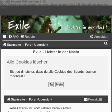
[phpBB Debug] PHP Warning
: in file
[ROOT]/ext/martin/localurltotext/event/listener.php
on line
385
:
Undefined array key
"type"
FAQ
Regeln
Anmelden
S
Startseite
Foren-Übersicht
u
Exile - Lichter in der Nacht
c
Alle Cookies löschen
h
e
Bist du dir sicher, dass du alle Cookies des Boards löschen
möchtest?
Startseite
Foren-Übersicht
Kontakt
Powered by
phpBB
® Forum Software © phpBB Limited