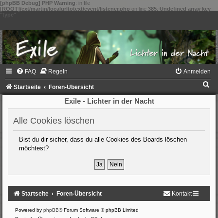
[phpBB Debug] PHP Warning
: in file
[ROOT]/ext/martin/localurltotext/event/listener.php
on line
385
:
Undefined array key
"type"
FAQ
Regeln
Anmelden
S
Startseite
Foren-Übersicht
u
Exile - Lichter in der Nacht
c
Alle Cookies löschen
h
e
Bist du dir sicher, dass du alle Cookies des Boards löschen
möchtest?
Startseite
Foren-Übersicht
Kontakt
Powered by
phpBB
® Forum Software © phpBB Limited