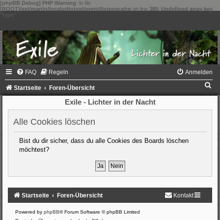
[phpBB Debug] PHP Warning
: in file
[ROOT]/ext/martin/localurltotext/event/listener.php
on line
385
:
Undefined array key
"type"
FAQ
Regeln
Anmelden
S
Startseite
Foren-Übersicht
u
Exile - Lichter in der Nacht
c
Alle Cookies löschen
h
e
Bist du dir sicher, dass du alle Cookies des Boards löschen
möchtest?
Startseite
Foren-Übersicht
Kontakt
Powered by
phpBB
® Forum Software © phpBB Limited