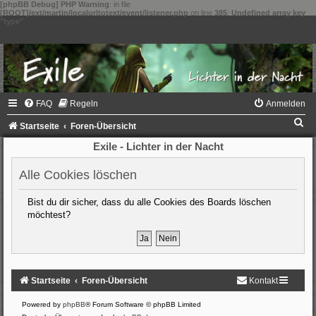
[phpBB Debug] PHP Warning
: in file
[ROOT]/ext/martin/localurltotext/event/listener.php
on line
385
:
Undefined array key
"type"
FAQ
Regeln
Anmelden
S
Startseite
Foren-Übersicht
u
Exile - Lichter in der Nacht
c
Alle Cookies löschen
h
e
Bist du dir sicher, dass du alle Cookies des Boards löschen
möchtest?
Startseite
Foren-Übersicht
Kontakt
Powered by
phpBB
® Forum Software © phpBB Limited