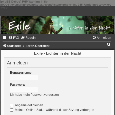
[phpBB Debug] PHP Warning
: in file
[ROOT]/ext/martin/localurltotext/event/listener.php
on line
385
:
Undefined array key
"type"
FAQ
Regeln
Anmelden
S
Startseite
Foren-Übersicht
u
Exile - Lichter in der Nacht
c
Anmelden
h
e
Benutzername:
Passwort:
Ich habe mein Passwort vergessen
Angemeldet bleiben
Meinen Online-Status während dieser Sitzung verbergen