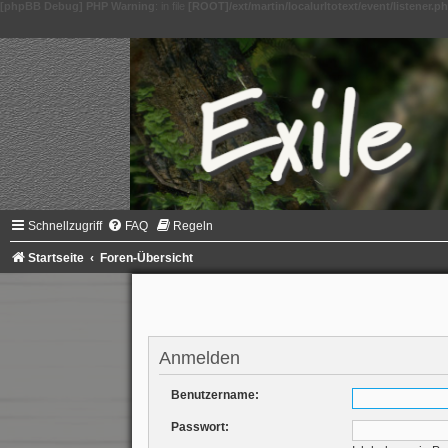
[phpBB Debug] PHP Warning
: in file
[ROOT]/ext/martin/localurltotext/event/listener.p
Schnellzugriff
FAQ
Regeln
Startseite
Foren-Übersicht
Anmelden
Benutzername:
Passwort: