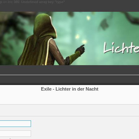
hp
on line
385
:
Undefined array key "type"
Exile - Lichter in der Nacht