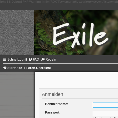
[phpBB Debug] PHP Warning
: in file
[ROOT]/ext/martin/localurltotext/event/listener.p
Schnellzugriff
FAQ
Regeln
Startseite
Foren-Übersicht
Anmelden
Benutzername:
Passwort: