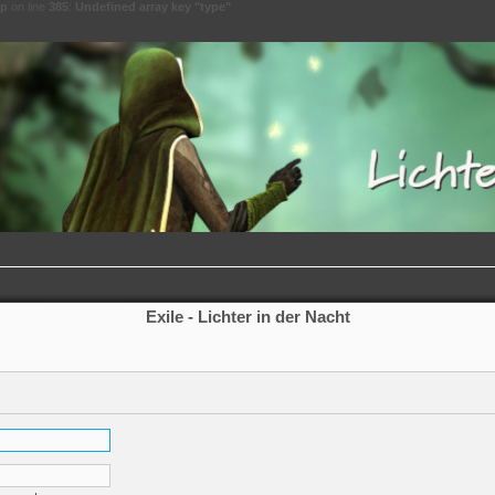
hp
on line
385
:
Undefined array key "type"
Exile - Lichter in der Nacht