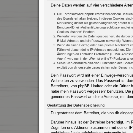
Deine Daten werden auf vier verschiedene Arte
Die Forensoftware phpBB erstellt bei deinem Besuch 
des Boards erhalten bleiben. In diesen Cookies sind d
Markierung dieser als gelesen/ungelesen; sofern du 
Benutzer-ID, ein Authentifizierungsschlüssel und ein
Cookies löschen“ löschen.
Weiterhin werden die Daten gespeichert, die du bei d
E-Mail-Adresse und ein Passwort notwendig. Wenn durc
Wenn du einen Beitrag oder eine private Nachricht er
Fällen wird auch deine IP-Adresse gespeichert. Die 
Änderungen an zentralen Profildaten (E-Mail-Adres
Agent) wird nur in der „Wer ist online?“-Funktion ang
Schließlich erfordern einzelne Funktionen des Boar
explizit von dir gesetzte Lesezeichen oder Benachri
Dein Passwort wird mit einer Einwege-Verschlüss
Webseiten zu verwenden. Das Passwort ist dein
Betreibers, von phpBB Limited oder ein Dritter
habe mein Passwort vergessen“ benutzen. Die 
generiertes Passwort an diese Adresse, mit de
Gestattung der Datenspeicherung
Du gestattest dem Betreiber, die von dir einge
Darüber hinaus ist der Betreiber berechtigt, i
Zugriffen und Aktionen zusammen mit deiner IP
rechtlichen Nachverfolgbarkeit notwendig ist.