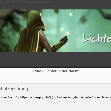
hp
on line
385
:
Undefined array key "type"
Exile - Lichter in der Nacht
schutzerklärung
r in der Nacht“ („https://exile-rpg.info“) (im Folgenden „der Betreiber“) die Da