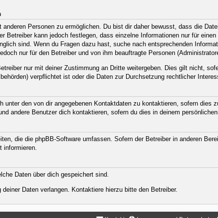
n
anderen Personen zu ermöglichen. Du bist dir daher bewusst, dass die Daten d
Der Betreiber kann jedoch festlegen, dass einzelne Informationen nur für eine
ugänglich sind. Wenn du Fragen dazu hast, suche nach entsprechenden Informat
jedoch nur für den Betreiber und von ihm beauftragte Personen (Administrator
treiber nur mit deiner Zustimmung an Dritte weitergeben. Dies gilt nicht, sof
ehörden) verpflichtet ist oder die Daten zur Durchsetzung rechtlicher Interess
h unter den von dir angegebenen Kontaktdaten zu kontaktieren, sofern dies zu
 und andere Benutzer dich kontaktieren, sofern du dies in deinem persönlichen
eiten, die die phpBB-Software umfassen. Sofern der Betreiber in anderen Ber
t informieren.
welche Daten über dich gespeichert sind.
deiner Daten verlangen. Kontaktiere hierzu bitte den Betreiber.