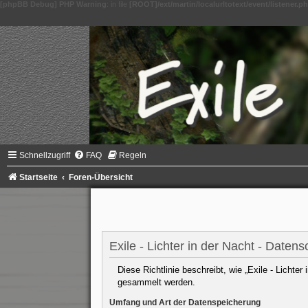
[phpBB Debug] PHP Warning
: in file
[ROOT]/ext/martin/localurltotext/event/listener.p
Schnellzugriff
FAQ
Regeln
Startseite
Foren-Übersicht
Exile - Lichter in der Nacht - Daten
Diese Richtlinie beschreibt, wie „Exile - Lichte
gesammelt werden.
Umfang und Art der Datenspeicherung