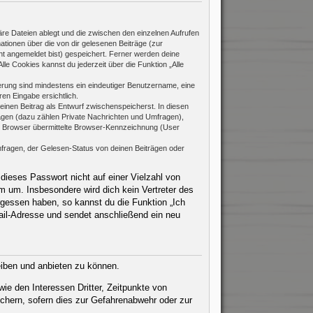
re Dateien ablegt und die zwischen den einzelnen Aufrufen
mationen über die von dir gelesenen Beiträge (zur
ht angemeldet bist) gespeichert. Ferner werden deine
le Cookies kannst du jederzeit über die Funktion „Alle
rierung sind mindestens ein eindeutiger Benutzername, eine
en Eingabe ersichtlich.
 einen Beitrag als Entwurf zwischenspeicherst. In diesen
rägen (dazu zählen Private Nachrichten und Umfragen),
m Browser übermittelte Browser-Kennzeichnung (User
fragen, der Gelesen-Status von deinen Beiträgen oder
dieses Passwort nicht auf einer Vielzahl von
 um. Insbesondere wird dich kein Vertreter des
rgessen haben, so kannst du die Funktion „Ich
il-Adresse und sendet anschließend ein neu
eiben und anbieten zu können.
ie den Interessen Dritter, Zeitpunkte von
chern, sofern dies zur Gefahrenabwehr oder zur