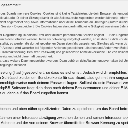
n gesammelt:
des Boards mehrere Cookies. Cookies sind kleine Textdateien, die dein Browser als temporä
ie aktuelle ID deiner Sitzung (damit dir alle Seitenaufrufe zugeordnet werden können), Infor
nicht angemeldet bist) sowie Informationen über deine Teilnahme an Umfragen (sofern du nic
e Session-ID gespeichert. Die Cookies haben standardmäßig eine Gültigkeit von einem Jahr. Al
er Registrierung, in deinem Profil oder deinem persönlichem Bereich angibst. Für die Regist
h den Betreiber weitere Daten als notwendig festgelegt wurden, so ist dies für dich vor der
stellst, so werden die dort eingegebenen Daten ebenfalls gespeichert. Gleiches gilt, wenn du
IP-Adresse wird weiterhin bei folgenden Aktionen gespeichert: Löschen und Ändern von Beit
se, Kontoaktivierung, Benutzer-Passwort) und gescheiterte Anmeldeversuche. Die von deine
ezeigt und nicht dauerhaft gespeichert.
ds, dass weitere Daten gespeichert werden. Dazu gehören dein Abstimmungsverhalten bei Um
chtigungsfunktionen.
elung (Hash) gespeichert, so dass es sicher ist. Jedoch wird dir empfohlen, 
 Schlüssel zu deinem Benutzerkonto für das Board, also geh mit ihm sorgsam
 berechtigterweise nach deinem Passwort fragen. Solltest du dein Passwort ve
phpBB-Software fragt dich dann nach deinem Benutzernamen und deiner E-Ma
m du dann auf das Board zugreifen kannst.
gebenen und oben näher spezifizierten Daten zu speichern, um das Board betr
m Rahmen einer Interessenabwägung zwischen deinen und seinen Interessen sow
-Adresse und der von deinem Browser übermittelter Browser-Kennung zu spei