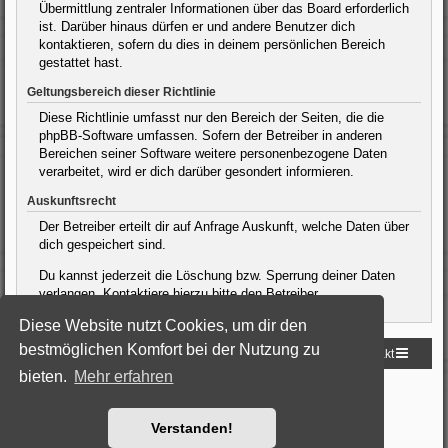
Übermittlung zentraler Informationen über das Board erforderlich
ist. Darüber hinaus dürfen er und andere Benutzer dich
kontaktieren, sofern du dies in deinem persönlichen Bereich
gestattet hast.
Geltungsbereich dieser Richtlinie
Diese Richtlinie umfasst nur den Bereich der Seiten, die die
phpBB-Software umfassen. Sofern der Betreiber in anderen
Bereichen seiner Software weitere personenbezogene Daten
verarbeitet, wird er dich darüber gesondert informieren.
Auskunftsrecht
Der Betreiber erteilt dir auf Anfrage Auskunft, welche Daten über
dich gespeichert sind.
Du kannst jederzeit die Löschung bzw. Sperrung deiner Daten
verlangen. Kontaktiere hierzu bitte den Betreiber.
Diese Website nutzt Cookies, um dir den
bestmöglichen Komfort bei der Nutzung zu
Startseite
Foren-Übersicht
Kontakt
bieten.
Mehr erfahren
Powered by
phpBB
® Forum Software © phpBB Limited
Deutsche Übersetzung durch
phpBB.de
Style: Black-Silver by Joyce&Luna
phpBB-Style-Design
Verstanden!
Datenschutz
|
Nutzungsbedingungen