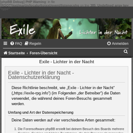
[phpBB Debug] PHP Warning
: in file
[ROOT]/ext/martin/localurltotext/event/listener.php
on line
385
:
Undefined array key
"type"
FAQ
Regeln
Anmelden
S
Startseite
Foren-Übersicht
u
Exile - Lichter in der Nacht
c
Exile - Lichter in der Nacht -
h
Datenschutzerklärung
e
Diese Richtlinie beschreibt, wie „Exile - Lichter in der Nacht“
(„https://exile-rpg.info“) (im Folgenden „der Betreiber“) die Daten
verwendet, die während deines Foren-Besuchs gesammelt
werden.
Umfang und Art der Datenspeicherung
Deine Daten werden auf vier verschiedene Arten gesammelt:
Die Forensoftware phpBB erstellt bei deinem Besuch des Boards mehrere