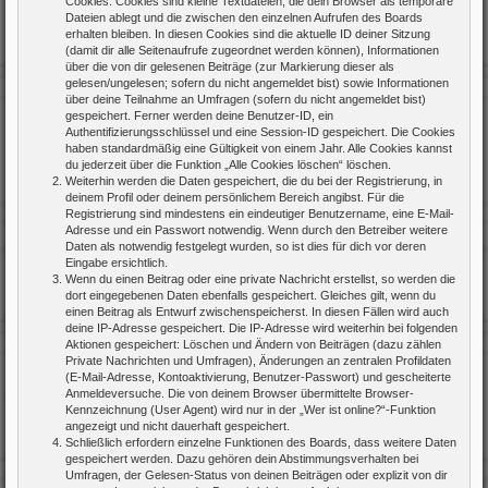
Cookies. Cookies sind kleine Textdateien, die dein Browser als temporäre
Dateien ablegt und die zwischen den einzelnen Aufrufen des Boards
erhalten bleiben. In diesen Cookies sind die aktuelle ID deiner Sitzung
(damit dir alle Seitenaufrufe zugeordnet werden können), Informationen
über die von dir gelesenen Beiträge (zur Markierung dieser als
gelesen/ungelesen; sofern du nicht angemeldet bist) sowie Informationen
über deine Teilnahme an Umfragen (sofern du nicht angemeldet bist)
gespeichert. Ferner werden deine Benutzer-ID, ein
Authentifizierungsschlüssel und eine Session-ID gespeichert. Die Cookies
haben standardmäßig eine Gültigkeit von einem Jahr. Alle Cookies kannst
du jederzeit über die Funktion „Alle Cookies löschen“ löschen.
Weiterhin werden die Daten gespeichert, die du bei der Registrierung, in
deinem Profil oder deinem persönlichem Bereich angibst. Für die
Registrierung sind mindestens ein eindeutiger Benutzername, eine E-Mail-
Adresse und ein Passwort notwendig. Wenn durch den Betreiber weitere
Daten als notwendig festgelegt wurden, so ist dies für dich vor deren
Eingabe ersichtlich.
Wenn du einen Beitrag oder eine private Nachricht erstellst, so werden die
dort eingegebenen Daten ebenfalls gespeichert. Gleiches gilt, wenn du
einen Beitrag als Entwurf zwischenspeicherst. In diesen Fällen wird auch
deine IP-Adresse gespeichert. Die IP-Adresse wird weiterhin bei folgenden
Aktionen gespeichert: Löschen und Ändern von Beiträgen (dazu zählen
Private Nachrichten und Umfragen), Änderungen an zentralen Profildaten
(E-Mail-Adresse, Kontoaktivierung, Benutzer-Passwort) und gescheiterte
Anmeldeversuche. Die von deinem Browser übermittelte Browser-
Kennzeichnung (User Agent) wird nur in der „Wer ist online?“-Funktion
angezeigt und nicht dauerhaft gespeichert.
Schließlich erfordern einzelne Funktionen des Boards, dass weitere Daten
gespeichert werden. Dazu gehören dein Abstimmungsverhalten bei
Umfragen, der Gelesen-Status von deinen Beiträgen oder explizit von dir