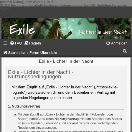
[phpBB Debug] PHP Warning
: in file
[ROOT]/ext/martin/localurltotext/event/listener.php
on line
385
:
Undefined array key
"type"
FAQ
Regeln
Anmelden
S
Startseite
Foren-Übersicht
u
Exile - Lichter in der Nacht
c
Exile - Lichter in der Nacht -
h
Nutzungsbedingungen
e
Mit dem Zugriff auf „Exile - Lichter in der Nacht“ („https://exile-
rpg.info“) wird zwischen dir und dem Betreiber ein Vertrag mit
folgenden Regelungen geschlossen:
1. Nutzungsvertrag
Mit dem Zugriff auf „Exile - Lichter in der Nacht“ (im Folgenden „das
Board“) schließt du einen Nutzungsvertrag mit dem Betreiber des Boards
ab (im Folgenden „Betreiber“) und erklärst dich mit den nachfolgenden
Regelungen einverstanden.
Wenn du mit diesen Regelungen nicht einverstanden bist, so darfst du das