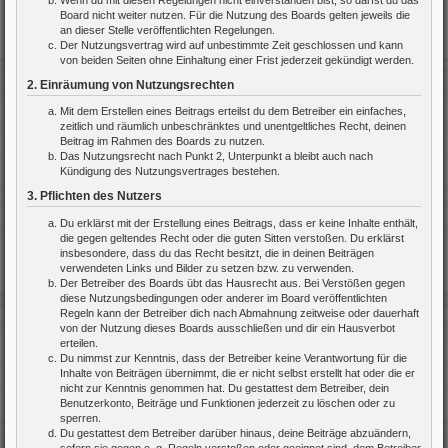
Board nicht weiter nutzen. Für die Nutzung des Boards gelten jeweils die
an dieser Stelle veröffentlichten Regelungen.
Der Nutzungsvertrag wird auf unbestimmte Zeit geschlossen und kann
von beiden Seiten ohne Einhaltung einer Frist jederzeit gekündigt werden.
2. Einräumung von Nutzungsrechten
Mit dem Erstellen eines Beitrags erteilst du dem Betreiber ein einfaches,
zeitlich und räumlich unbeschränktes und unentgeltliches Recht, deinen
Beitrag im Rahmen des Boards zu nutzen.
Das Nutzungsrecht nach Punkt 2, Unterpunkt a bleibt auch nach
Kündigung des Nutzungsvertrages bestehen.
3. Pflichten des Nutzers
Du erklärst mit der Erstellung eines Beitrags, dass er keine Inhalte enthält,
die gegen geltendes Recht oder die guten Sitten verstoßen. Du erklärst
insbesondere, dass du das Recht besitzt, die in deinen Beiträgen
verwendeten Links und Bilder zu setzen bzw. zu verwenden.
Der Betreiber des Boards übt das Hausrecht aus. Bei Verstößen gegen
diese Nutzungsbedingungen oder anderer im Board veröffentlichten
Regeln kann der Betreiber dich nach Abmahnung zeitweise oder dauerhaft
von der Nutzung dieses Boards ausschließen und dir ein Hausverbot
erteilen.
Du nimmst zur Kenntnis, dass der Betreiber keine Verantwortung für die
Inhalte von Beiträgen übernimmt, die er nicht selbst erstellt hat oder die er
nicht zur Kenntnis genommen hat. Du gestattest dem Betreiber, dein
Benutzerkonto, Beiträge und Funktionen jederzeit zu löschen oder zu
sperren.
Du gestattest dem Betreiber darüber hinaus, deine Beiträge abzuändern,