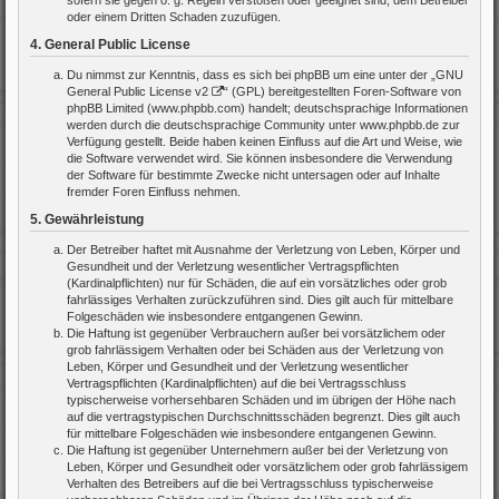
sofern sie gegen o. g. Regeln verstoßen oder geeignet sind, dem Betreiber
oder einem Dritten Schaden zuzufügen.
4. General Public License
Du nimmst zur Kenntnis, dass es sich bei phpBB um eine unter der „
GNU
General Public License v2
“ (GPL) bereitgestellten Foren-Software von
phpBB Limited (www.phpbb.com) handelt; deutschsprachige Informationen
werden durch die deutschsprachige Community unter www.phpbb.de zur
Verfügung gestellt. Beide haben keinen Einfluss auf die Art und Weise, wie
die Software verwendet wird. Sie können insbesondere die Verwendung
der Software für bestimmte Zwecke nicht untersagen oder auf Inhalte
fremder Foren Einfluss nehmen.
5. Gewährleistung
Der Betreiber haftet mit Ausnahme der Verletzung von Leben, Körper und
Gesundheit und der Verletzung wesentlicher Vertragspflichten
(Kardinalpflichten) nur für Schäden, die auf ein vorsätzliches oder grob
fahrlässiges Verhalten zurückzuführen sind. Dies gilt auch für mittelbare
Folgeschäden wie insbesondere entgangenen Gewinn.
Die Haftung ist gegenüber Verbrauchern außer bei vorsätzlichem oder
grob fahrlässigem Verhalten oder bei Schäden aus der Verletzung von
Leben, Körper und Gesundheit und der Verletzung wesentlicher
Vertragspflichten (Kardinalpflichten) auf die bei Vertragsschluss
typischerweise vorhersehbaren Schäden und im übrigen der Höhe nach
auf die vertragstypischen Durchschnittsschäden begrenzt. Dies gilt auch
für mittelbare Folgeschäden wie insbesondere entgangenen Gewinn.
Die Haftung ist gegenüber Unternehmern außer bei der Verletzung von
Leben, Körper und Gesundheit oder vorsätzlichem oder grob fahrlässigem
Verhalten des Betreibers auf die bei Vertragsschluss typischerweise