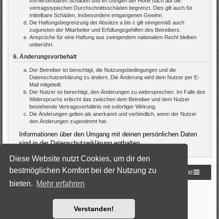
vorhersehbaren Schäden und im Übrigen der Höhe nach auf die
vertragstypischen Durchschnittsschäden begrenzt. Dies gilt auch für
mittelbare Schäden, insbesondere entgangenen Gewinn.
Die Haftungsbegrenzung der Absätze a bis c gilt sinngemäß auch
zugunsten der Mitarbeiter und Erfüllungsgehilfen des Betreibers.
Ansprüche für eine Haftung aus zwingendem nationalem Recht bleiben
unberührt.
6. Änderungsvorbehalt
Der Betreiber ist berechtigt, die Nutzungsbedingungen und die
Datenschutzerklärung zu ändern. Die Änderung wird dem Nutzer per E-
Mail mitgeteilt.
Der Nutzer ist berechtigt, den Änderungen zu widersprechen. Im Falle des
Widerspruchs erlischt das zwischen dem Betreiber und dem Nutzer
bestehende Vertragsverhältnis mit sofortiger Wirkung.
Die Änderungen gelten als anerkannt und verbindlich, wenn der Nutzer
den Änderungen zugestimmt hat.
Informationen über den Umgang mit deinen persönlichen Daten
sind in der Datenschutzerklärung enthalten.
Diese Website nutzt Cookies, um dir den
bestmöglichen Komfort bei der Nutzung zu
Startseite
Foren-Übersicht
Kontakt
bieten.
Mehr erfahren
Powered by
phpBB
® Forum Software © phpBB Limited
Deutsche Übersetzung durch
phpBB.de
Style: Black-Silver by Joyce&Luna
phpBB-Style-Design
Verstanden!
Datenschutz
|
Nutzungsbedingungen