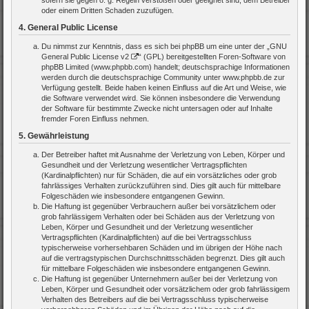
sofern sie gegen o. g. Regeln verstoßen oder geeignet sind, dem Betreiber
oder einem Dritten Schaden zuzufügen.
4. General Public License
Du nimmst zur Kenntnis, dass es sich bei phpBB um eine unter der „
GNU
General Public License v2
“ (GPL) bereitgestellten Foren-Software von
phpBB Limited (www.phpbb.com) handelt; deutschsprachige Informationen
werden durch die deutschsprachige Community unter www.phpbb.de zur
Verfügung gestellt. Beide haben keinen Einfluss auf die Art und Weise, wie
die Software verwendet wird. Sie können insbesondere die Verwendung
der Software für bestimmte Zwecke nicht untersagen oder auf Inhalte
fremder Foren Einfluss nehmen.
5. Gewährleistung
Der Betreiber haftet mit Ausnahme der Verletzung von Leben, Körper und
Gesundheit und der Verletzung wesentlicher Vertragspflichten
(Kardinalpflichten) nur für Schäden, die auf ein vorsätzliches oder grob
fahrlässiges Verhalten zurückzuführen sind. Dies gilt auch für mittelbare
Folgeschäden wie insbesondere entgangenen Gewinn.
Die Haftung ist gegenüber Verbrauchern außer bei vorsätzlichem oder
grob fahrlässigem Verhalten oder bei Schäden aus der Verletzung von
Leben, Körper und Gesundheit und der Verletzung wesentlicher
Vertragspflichten (Kardinalpflichten) auf die bei Vertragsschluss
typischerweise vorhersehbaren Schäden und im übrigen der Höhe nach
auf die vertragstypischen Durchschnittsschäden begrenzt. Dies gilt auch
für mittelbare Folgeschäden wie insbesondere entgangenen Gewinn.
Die Haftung ist gegenüber Unternehmern außer bei der Verletzung von
Leben, Körper und Gesundheit oder vorsätzlichem oder grob fahrlässigem
Verhalten des Betreibers auf die bei Vertragsschluss typischerweise