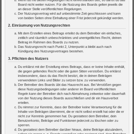
Board nicht weiter nutzen. Für die Nutzung des Boards gelten jeweils die
an dieser Stelle veröffentlichten Regelungen.
Der Nutzungsvertrag wird auf unbestimmte Zeit geschlossen und kann
von beiden Seiten ohne Einhaltung einer Frist jederzeit gekündigt werden.
2. Einräumung von Nutzungsrechten
Mit dem Erstellen eines Beitrags erteilst du dem Betreiber ein einfaches,
zeitlich und räumlich unbeschränktes und unentgeltliches Recht, deinen
Beitrag im Rahmen des Boards zu nutzen.
Das Nutzungsrecht nach Punkt 2, Unterpunkt a bleibt auch nach
Kündigung des Nutzungsvertrages bestehen.
3. Pflichten des Nutzers
Du erklärst mit der Erstellung eines Beitrags, dass er keine Inhalte enthält,
die gegen geltendes Recht oder die guten Sitten verstoßen. Du erklärst
insbesondere, dass du das Recht besitzt, die in deinen Beiträgen
verwendeten Links und Bilder zu setzen bzw. zu verwenden.
Der Betreiber des Boards übt das Hausrecht aus. Bei Verstößen gegen
diese Nutzungsbedingungen oder anderer im Board veröffentlichten
Regeln kann der Betreiber dich nach Abmahnung zeitweise oder dauerhaft
von der Nutzung dieses Boards ausschließen und dir ein Hausverbot
erteilen.
Du nimmst zur Kenntnis, dass der Betreiber keine Verantwortung für die
Inhalte von Beiträgen übernimmt, die er nicht selbst erstellt hat oder die er
nicht zur Kenntnis genommen hat. Du gestattest dem Betreiber, dein
Benutzerkonto, Beiträge und Funktionen jederzeit zu löschen oder zu
sperren.
Du gestattest dem Betreiber darüber hinaus, deine Beiträge abzuändern,