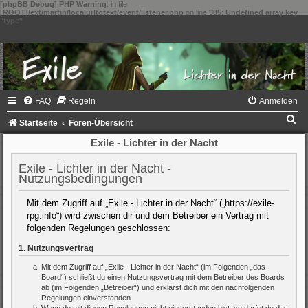
[phpBB Debug] PHP Warning
: in file
[ROOT]/ext/martin/localurltotext/event/listener.php
on line
385
:
Undefined array key
"type"
FAQ
Regeln
Anmelden
S
Startseite
Foren-Übersicht
u
Exile - Lichter in der Nacht
c
Exile - Lichter in der Nacht -
h
Nutzungsbedingungen
e
Mit dem Zugriff auf „Exile - Lichter in der Nacht“ („https://exile-
rpg.info“) wird zwischen dir und dem Betreiber ein Vertrag mit
folgenden Regelungen geschlossen:
1. Nutzungsvertrag
Mit dem Zugriff auf „Exile - Lichter in der Nacht“ (im Folgenden „das
Board“) schließt du einen Nutzungsvertrag mit dem Betreiber des Boards
ab (im Folgenden „Betreiber“) und erklärst dich mit den nachfolgenden
Regelungen einverstanden.
Wenn du mit diesen Regelungen nicht einverstanden bist, so darfst du das