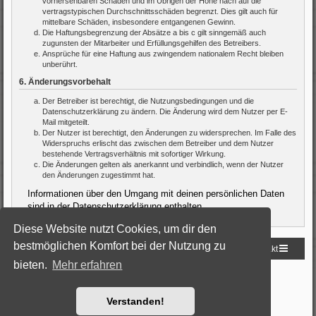
vorhersehbaren Schäden und im Übrigen der Höhe nach auf die
vertragstypischen Durchschnittsschäden begrenzt. Dies gilt auch für
mittelbare Schäden, insbesondere entgangenen Gewinn.
Die Haftungsbegrenzung der Absätze a bis c gilt sinngemäß auch
zugunsten der Mitarbeiter und Erfüllungsgehilfen des Betreibers.
Ansprüche für eine Haftung aus zwingendem nationalem Recht bleiben
unberührt.
6. Änderungsvorbehalt
Der Betreiber ist berechtigt, die Nutzungsbedingungen und die
Datenschutzerklärung zu ändern. Die Änderung wird dem Nutzer per E-
Mail mitgeteilt.
Der Nutzer ist berechtigt, den Änderungen zu widersprechen. Im Falle des
Widerspruchs erlischt das zwischen dem Betreiber und dem Nutzer
bestehende Vertragsverhältnis mit sofortiger Wirkung.
Die Änderungen gelten als anerkannt und verbindlich, wenn der Nutzer
den Änderungen zugestimmt hat.
Informationen über den Umgang mit deinen persönlichen Daten
sind in der Datenschutzerklärung enthalten.
Diese Website nutzt Cookies, um dir den
bestmöglichen Komfort bei der Nutzung zu
Startseite
Foren-Übersicht
Kontakt
bieten.
Mehr erfahren
Powered by
phpBB
® Forum Software © phpBB Limited
Deutsche Übersetzung durch
phpBB.de
Style: Black-Silver by Joyce&Luna
phpBB-Style-Design
Verstanden!
Datenschutz
|
Nutzungsbedingungen