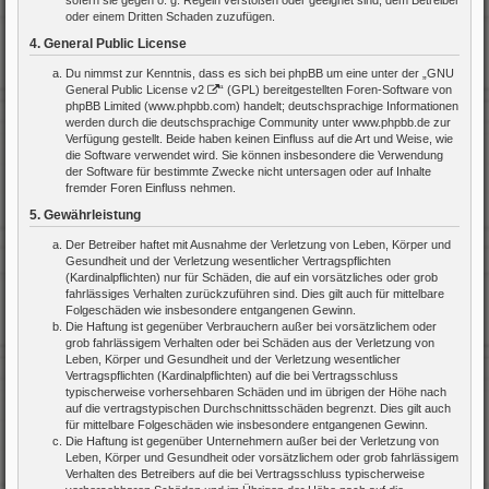
sofern sie gegen o. g. Regeln verstoßen oder geeignet sind, dem Betreiber
oder einem Dritten Schaden zuzufügen.
4. General Public License
Du nimmst zur Kenntnis, dass es sich bei phpBB um eine unter der „
GNU
General Public License v2
“ (GPL) bereitgestellten Foren-Software von
phpBB Limited (www.phpbb.com) handelt; deutschsprachige Informationen
werden durch die deutschsprachige Community unter www.phpbb.de zur
Verfügung gestellt. Beide haben keinen Einfluss auf die Art und Weise, wie
die Software verwendet wird. Sie können insbesondere die Verwendung
der Software für bestimmte Zwecke nicht untersagen oder auf Inhalte
fremder Foren Einfluss nehmen.
5. Gewährleistung
Der Betreiber haftet mit Ausnahme der Verletzung von Leben, Körper und
Gesundheit und der Verletzung wesentlicher Vertragspflichten
(Kardinalpflichten) nur für Schäden, die auf ein vorsätzliches oder grob
fahrlässiges Verhalten zurückzuführen sind. Dies gilt auch für mittelbare
Folgeschäden wie insbesondere entgangenen Gewinn.
Die Haftung ist gegenüber Verbrauchern außer bei vorsätzlichem oder
grob fahrlässigem Verhalten oder bei Schäden aus der Verletzung von
Leben, Körper und Gesundheit und der Verletzung wesentlicher
Vertragspflichten (Kardinalpflichten) auf die bei Vertragsschluss
typischerweise vorhersehbaren Schäden und im übrigen der Höhe nach
auf die vertragstypischen Durchschnittsschäden begrenzt. Dies gilt auch
für mittelbare Folgeschäden wie insbesondere entgangenen Gewinn.
Die Haftung ist gegenüber Unternehmern außer bei der Verletzung von
Leben, Körper und Gesundheit oder vorsätzlichem oder grob fahrlässigem
Verhalten des Betreibers auf die bei Vertragsschluss typischerweise