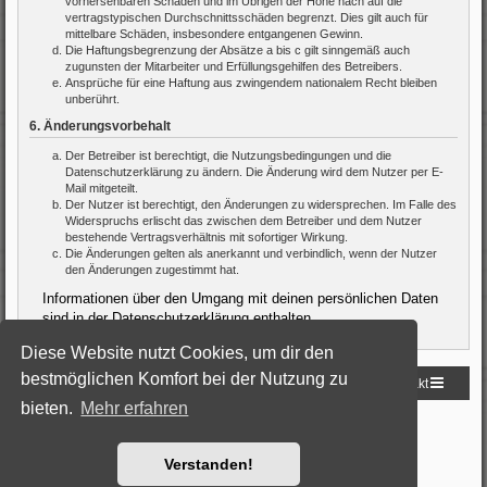
vorhersehbaren Schäden und im Übrigen der Höhe nach auf die
vertragstypischen Durchschnittsschäden begrenzt. Dies gilt auch für
mittelbare Schäden, insbesondere entgangenen Gewinn.
Die Haftungsbegrenzung der Absätze a bis c gilt sinngemäß auch
zugunsten der Mitarbeiter und Erfüllungsgehilfen des Betreibers.
Ansprüche für eine Haftung aus zwingendem nationalem Recht bleiben
unberührt.
6. Änderungsvorbehalt
Der Betreiber ist berechtigt, die Nutzungsbedingungen und die
Datenschutzerklärung zu ändern. Die Änderung wird dem Nutzer per E-
Mail mitgeteilt.
Der Nutzer ist berechtigt, den Änderungen zu widersprechen. Im Falle des
Widerspruchs erlischt das zwischen dem Betreiber und dem Nutzer
bestehende Vertragsverhältnis mit sofortiger Wirkung.
Die Änderungen gelten als anerkannt und verbindlich, wenn der Nutzer
den Änderungen zugestimmt hat.
Informationen über den Umgang mit deinen persönlichen Daten
sind in der Datenschutzerklärung enthalten.
Diese Website nutzt Cookies, um dir den
bestmöglichen Komfort bei der Nutzung zu
Startseite
Foren-Übersicht
Kontakt
bieten.
Mehr erfahren
Powered by
phpBB
® Forum Software © phpBB Limited
Deutsche Übersetzung durch
phpBB.de
Style: Black-Silver by Joyce&Luna
phpBB-Style-Design
Verstanden!
Datenschutz
|
Nutzungsbedingungen