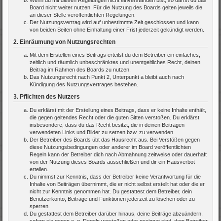
Board nicht weiter nutzen. Für die Nutzung des Boards gelten jeweils die
an dieser Stelle veröffentlichten Regelungen.
Der Nutzungsvertrag wird auf unbestimmte Zeit geschlossen und kann
von beiden Seiten ohne Einhaltung einer Frist jederzeit gekündigt werden.
2. Einräumung von Nutzungsrechten
Mit dem Erstellen eines Beitrags erteilst du dem Betreiber ein einfaches,
zeitlich und räumlich unbeschränktes und unentgeltliches Recht, deinen
Beitrag im Rahmen des Boards zu nutzen.
Das Nutzungsrecht nach Punkt 2, Unterpunkt a bleibt auch nach
Kündigung des Nutzungsvertrages bestehen.
3. Pflichten des Nutzers
Du erklärst mit der Erstellung eines Beitrags, dass er keine Inhalte enthält,
die gegen geltendes Recht oder die guten Sitten verstoßen. Du erklärst
insbesondere, dass du das Recht besitzt, die in deinen Beiträgen
verwendeten Links und Bilder zu setzen bzw. zu verwenden.
Der Betreiber des Boards übt das Hausrecht aus. Bei Verstößen gegen
diese Nutzungsbedingungen oder anderer im Board veröffentlichten
Regeln kann der Betreiber dich nach Abmahnung zeitweise oder dauerhaft
von der Nutzung dieses Boards ausschließen und dir ein Hausverbot
erteilen.
Du nimmst zur Kenntnis, dass der Betreiber keine Verantwortung für die
Inhalte von Beiträgen übernimmt, die er nicht selbst erstellt hat oder die er
nicht zur Kenntnis genommen hat. Du gestattest dem Betreiber, dein
Benutzerkonto, Beiträge und Funktionen jederzeit zu löschen oder zu
sperren.
Du gestattest dem Betreiber darüber hinaus, deine Beiträge abzuändern,