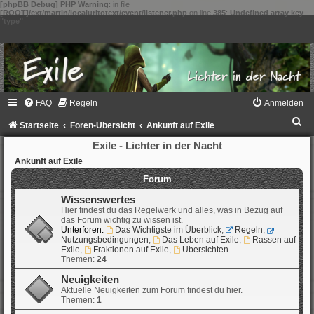
[phpBB Debug] PHP Warning
: in file
[ROOT]/ext/martin/localurltotext/event/listener.php
on line
385
:
Undefined array key
"type"
FAQ
Regeln
Anmelden
S
Startseite
Foren-Übersicht
Ankunft auf Exile
u
Exile - Lichter in der Nacht
c
Ankunft auf Exile
Forum
h
e
Wissenswertes
Hier findest du das Regelwerk und alles, was in Bezug auf
das Forum wichtig zu wissen ist.
Unterforen:
Das Wichtigste im Überblick
,
Regeln
,
Nutzungsbedingungen
,
Das Leben auf Exile
,
Rassen auf
Exile
,
Fraktionen auf Exile
,
Übersichten
Themen:
24
Neuigkeiten
Aktuelle Neuigkeiten zum Forum findest du hier.
Themen:
1