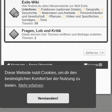
Exile-Wiki
Hier findest du alles Wissenswerte zur Welt Exile.
Unterforen:
Fraktionen (optionale Details)
,
Geografie
,
Geschichte
,
Materialien und Artefakte
,
Persönlichkeiten
und Gesellschaft
,
Pflanzen
,
Völker und Spezifisches
,
Sonstiges
,
Tiere
Themen:
59
Fragen, Lob und Kritik
Gäste können hier Themen eröffnen und Beiträge erstellen.
Themen:
2
Gehe zu
Startseite
Foren-Übersicht
Kontakt
Diese Website nutzt Cookies, um dir den
Powered by
phpBB
® Forum Software © phpBB Limited
Deutsche Übersetzung durch
phpBB.de
bestmöglichen Komfort bei der Nutzung zu
Style: Black-Silver by Joyce&Luna
phpBB-Style-Design
bieten.
Mehr erfahren
Datenschutz
|
Nutzungsbedingungen
Verstanden!