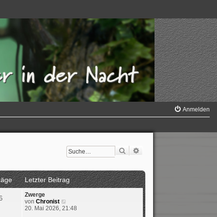
Anmelden
Suche
Erweiterte Suche
räge
Letzter Beitrag
Zwerge
6
N
von
Chronist
e
20. Mai 2026, 21:48
u