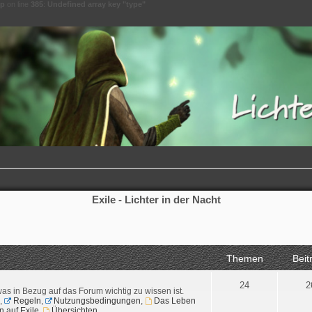
hp
on line
385
:
Undefined array key "type"
Exile - Lichter in der Nacht
Themen
Beit
24
2
was in Bezug auf das Forum wichtig zu wissen ist.
,
Regeln
,
Nutzungsbedingungen
,
Das Leben
n auf Exile
,
Übersichten