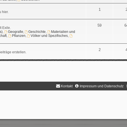
1
 hier.
59
6
t Exile.
s)
,
Geografie
,
Geschichte
,
Materialien und
chaft
,
Pflanzen
,
Völker und Spezifisches
,
2
iträge erstellen.
Kontakt
Impressum und Datenschutz