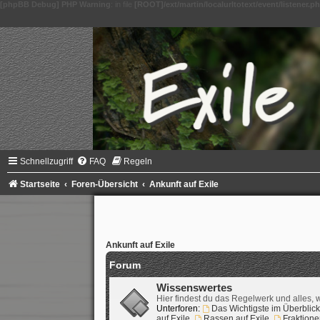
[phpBB Debug] PHP Warning
: in file
[ROOT]/ext/martin/localurltotext/event/listener.p
Schnellzugriff
FAQ
Regeln
Startseite
Foren-Übersicht
Ankunft auf Exile
Ankunft auf Exile
Forum
Wissenswertes
Hier findest du das Regelwerk und alles, 
Unterforen:
Das Wichtigste im Überblick
auf Exile
,
Rassen auf Exile
,
Fraktione