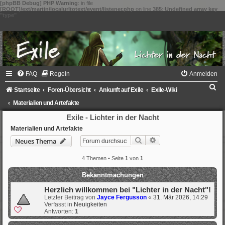
[phpBB Debug] PHP Warning
: in file
[ROOT]/ext/martin/localurltotext/event/listener.php
on line
385
:
Undefined array key
"type"
FAQ
Regeln
Anmelden
S
Startseite
Foren-Übersicht
Ankunft auf Exile
Exile-Wiki
u
Materialien und Artefakte
c
Exile - Lichter in der Nacht
h
Materialien und Artefakte
Suche
Erweiterte Suche
Neues Thema
e
4 Themen • Seite
1
von
1
Bekanntmachungen
Herzlich willkommen bei "Lichter in der Nacht"!
Letzter Beitrag von
Jayce Fergusson
«
31. Mär 2026, 14:29
Verfasst in
Neuigkeiten
Antworten:
1