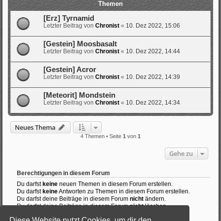
Themen
[Erz] Tyrnamid
Letzter Beitrag von
Chronist
«
10. Dez 2022, 15:06
[Gestein] Moosbasalt
Letzter Beitrag von
Chronist
«
10. Dez 2022, 14:44
[Gestein] Acror
Letzter Beitrag von
Chronist
«
10. Dez 2022, 14:39
[Meteorit] Mondstein
Letzter Beitrag von
Chronist
«
10. Dez 2022, 14:34
Neues Thema
4 Themen • Seite
1
von
1
Gehe zu
Berechtigungen in diesem Forum
Du darfst
keine
neuen Themen in diesem Forum erstellen.
Du darfst
keine
Antworten zu Themen in diesem Forum erstellen.
Du darfst deine Beiträge in diesem Forum
nicht
ändern.
Du darfst deine Beiträge in diesem Forum
nicht
löschen.
Du darfst
keine
Dateianhänge in diesem Forum erstellen.
Diese Website nutzt Cookies, um dir den