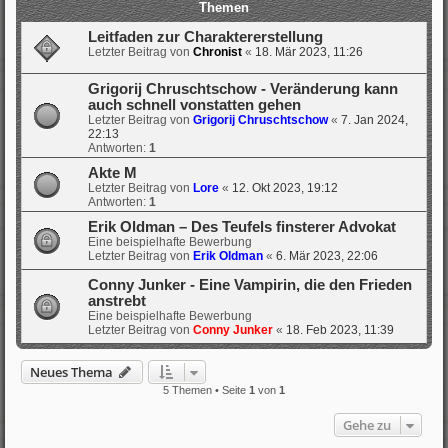
Themen
Leitfaden zur Charaktererstellung
Letzter Beitrag von
Chronist
«
18. Mär 2023, 11:26
Grigorij Chruschtschow - Veränderung kann
auch schnell vonstatten gehen
Letzter Beitrag von
Grigorij Chruschtschow
«
7. Jan 2024,
22:13
Antworten:
1
Akte M
Letzter Beitrag von
Lore
«
12. Okt 2023, 19:12
Antworten:
1
Erik Oldman – Des Teufels finsterer Advokat
Eine beispielhafte Bewerbung
Letzter Beitrag von
Erik Oldman
«
6. Mär 2023, 22:06
Conny Junker - Eine Vampirin, die den Frieden
anstrebt
Eine beispielhafte Bewerbung
Letzter Beitrag von
Conny Junker
«
18. Feb 2023, 11:39
Neues Thema
5 Themen • Seite
1
von
1
Gehe zu