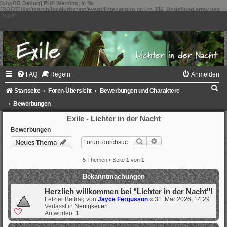
[phpBB Debug] PHP Warning
: in file
[ROOT]/ext/martin/localurltotext/event/listener.php
on line
385
:
Undefined array key
"type"
FAQ
Regeln
Anmelden
S
Startseite
Foren-Übersicht
Bewerbungen und Charaktere
u
Bewerbungen
c
Exile - Lichter in der Nacht
h
Bewerbungen
Suche
Erweiterte Suche
Neues Thema
e
5 Themen • Seite
1
von
1
Bekanntmachungen
Herzlich willkommen bei "Lichter in der Nacht"!
Letzter Beitrag von
Jayce Fergusson
«
31. Mär 2026, 14:29
Verfasst in
Neuigkeiten
Antworten:
1