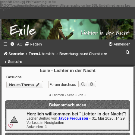
[phpBB Debug] PHP Warning
: in file
[ROOT]/ext/martin/localurltotext/event/listener.php
on line
385
:
Undefined array key
"type"
FAQ
Regeln
Anmelden
S
Startseite
Foren-Übersicht
Bewerbungen und Charaktere
u
Gesuche
c
Exile - Lichter in der Nacht
h
Gesuche
Suche
Erweiterte Suche
Neues Thema
e
4 Themen • Seite
1
von
1
Bekanntmachungen
Herzlich willkommen bei "Lichter in der Nacht"!
Letzter Beitrag von
Jayce Fergusson
«
31. Mär 2026, 14:29
Verfasst in
Neuigkeiten
Antworten:
1