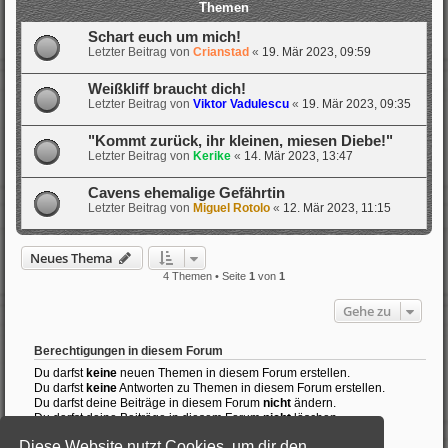
Themen
Schart euch um mich!
Letzter Beitrag von
Crianstad
«
19. Mär 2023, 09:59
Weißkliff braucht dich!
Letzter Beitrag von
Viktor Vadulescu
«
19. Mär 2023, 09:35
"Kommt zurück, ihr kleinen, miesen Diebe!"
Letzter Beitrag von
Kerike
«
14. Mär 2023, 13:47
Cavens ehemalige Gefährtin
Letzter Beitrag von
Miguel Rotolo
«
12. Mär 2023, 11:15
Neues Thema
4 Themen • Seite
1
von
1
Gehe zu
Berechtigungen in diesem Forum
Du darfst
keine
neuen Themen in diesem Forum erstellen.
Du darfst
keine
Antworten zu Themen in diesem Forum erstellen.
Du darfst deine Beiträge in diesem Forum
nicht
ändern.
Du darfst deine Beiträge in diesem Forum
nicht
löschen.
Du darfst
keine
Dateianhänge in diesem Forum erstellen.
Diese Website nutzt Cookies, um dir den