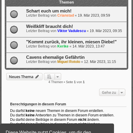
Themen
Schart euch um mich!
Letzter Beitrag von
Crianstad
«
19. Mär 2023, 09:59
Weißkliff braucht dich!
Letzter Beitrag von
Viktor Vadulescu
«
19. Mär 2023, 09:35
"Kommt zurück, ihr kleinen, miesen Diebe!"
Letzter Beitrag von
Kerike
«
14. Mär 2023, 13:47
Cavens ehemalige Gefährtin
Letzter Beitrag von
Miguel Rotolo
«
12. Mär 2023, 11:15
Neues Thema
4 Themen • Seite
1
von
1
Gehe zu
Berechtigungen in diesem Forum
Du darfst
keine
neuen Themen in diesem Forum erstellen.
Du darfst
keine
Antworten zu Themen in diesem Forum erstellen.
Du darfst deine Beiträge in diesem Forum
nicht
ändern.
Du darfst deine Beiträge in diesem Forum
nicht
löschen.
Du darfst
keine
Dateianhänge in diesem Forum erstellen.
Diese Website nutzt Cookies, um dir den