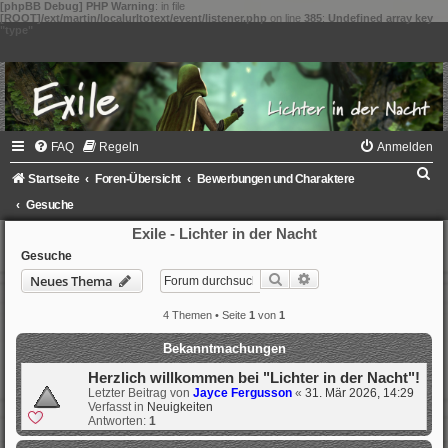
[phpBB Debug] PHP Warning
: in file
[ROOT]/ext/martin/localurltotext/event/listener.php
on line
385
:
Undefined array key
"type"
FAQ
Regeln
Anmelden
S
Startseite
Foren-Übersicht
Bewerbungen und Charaktere
u
Gesuche
c
Exile - Lichter in der Nacht
h
Gesuche
Suche
Erweiterte Suche
Neues Thema
e
4 Themen • Seite
1
von
1
Bekanntmachungen
Herzlich willkommen bei "Lichter in der Nacht"!
Letzter Beitrag von
Jayce Fergusson
«
31. Mär 2026, 14:29
Verfasst in
Neuigkeiten
Antworten:
1