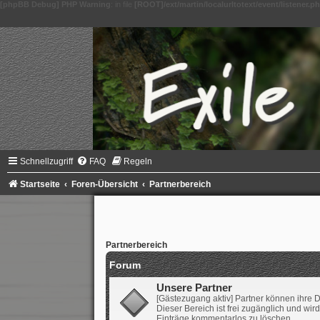
[phpBB Debug] PHP Warning
: in file
[ROOT]/ext/martin/localurltotext/event/listener.p
Schnellzugriff
FAQ
Regeln
Startseite
Foren-Übersicht
Partnerbereich
Partnerbereich
Forum
Unsere Partner
[Gästezugang aktiv] Partner können ihre 
Dieser Bereich ist frei zugänglich und wi
Einträge kommentarlos zu löschen.