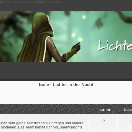
hp
on line
385
:
Undefined array key "type"
Exile - Lichter in der Nacht
Themen
Beit
0
Daten sehr gerne selbstständig eintragen und ändern.
rd moderiert. Das Team behält sich vor, unerwünschte