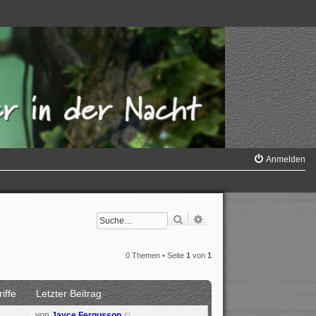
Anmelden
Suche
Erweiterte Suche
0 Themen • Seite
1
von
1
iffe
Letzter Beitrag
von
Jayce Fergusson