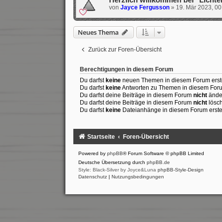
von
Jayce Fergusson
»
19. Mär 2023, 00
Neues Thema
Zurück zur Foren-Übersicht
Berechtigungen in diesem Forum
Du darfst
keine
neuen Themen in diesem Forum erste
Du darfst
keine
Antworten zu Themen in diesem Forum
Du darfst deine Beiträge in diesem Forum
nicht
ände
Du darfst deine Beiträge in diesem Forum
nicht
lösc
Du darfst
keine
Dateianhänge in diesem Forum erste
Startseite
Foren-Übersicht
Powered by
phpBB
® Forum Software © phpBB Limited
Deutsche Übersetzung durch
phpBB.de
Style: Black-Silver by Joyce&Luna
phpBB-Style-Design
Datenschutz
|
Nutzungsbedingungen