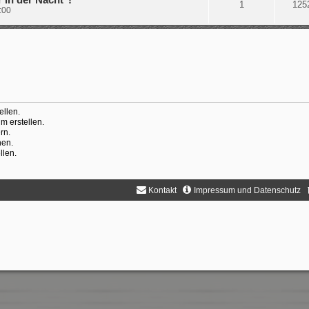
1
125
:00
llen.
 erstellen.
rn.
hen.
llen.
Kontakt
Impressum und Datenschutz