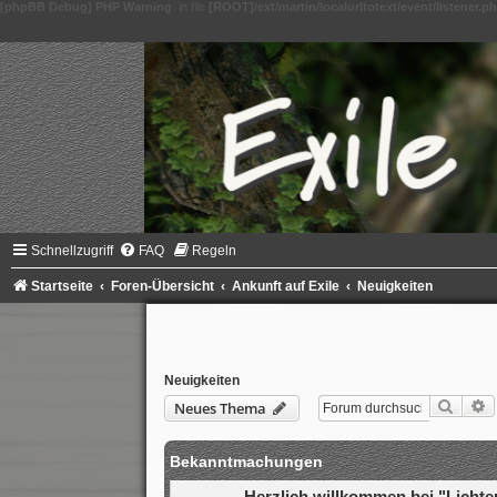
[phpBB Debug] PHP Warning
: in file
[ROOT]/ext/martin/localurltotext/event/listener.p
Schnellzugriff
FAQ
Regeln
Startseite
Foren-Übersicht
Ankunft auf Exile
Neuigkeiten
Neuigkeiten
Suche
E
Neues Thema
Bekanntmachungen
Herzlich willkommen bei "Lichter