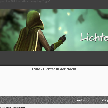
hp
on line
385
:
Undefined array key "type"
Exile - Lichter in der Nacht
rweiterte Suche
Antworten
Zugr
 in der Nacht"!