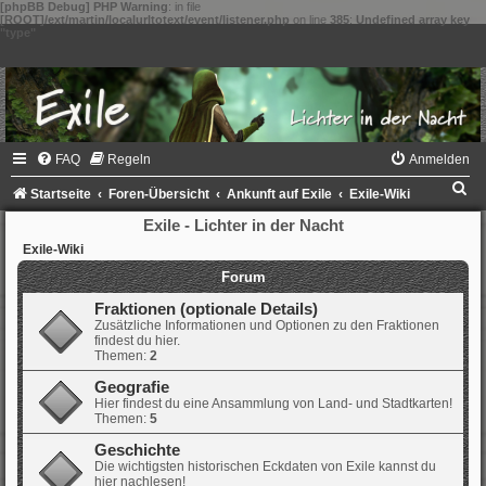
[phpBB Debug] PHP Warning
: in file
[ROOT]/ext/martin/localurltotext/event/listener.php
on line
385
:
Undefined array key
"type"
FAQ
Regeln
Anmelden
S
Startseite
Foren-Übersicht
Ankunft auf Exile
Exile-Wiki
u
Exile - Lichter in der Nacht
c
Exile-Wiki
Forum
h
e
Fraktionen (optionale Details)
Zusätzliche Informationen und Optionen zu den Fraktionen
findest du hier.
Themen:
2
Geografie
Hier findest du eine Ansammlung von Land- und Stadtkarten!
Themen:
5
Geschichte
Die wichtigsten historischen Eckdaten von Exile kannst du
hier nachlesen!