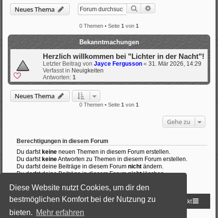
Suche
Erweiterte Suche
Neues Thema
0 Themen • Seite
1
von
1
Bekanntmachungen
Herzlich willkommen bei "Lichter in der Nacht"!
Letzter Beitrag von
Jayce Fergusson
«
31. Mär 2026, 14:29
Verfasst in
Neuigkeiten
Antworten:
1
Neues Thema
0 Themen • Seite
1
von
1
Gehe zu
Berechtigungen in diesem Forum
Du darfst
keine
neuen Themen in diesem Forum erstellen.
Du darfst
keine
Antworten zu Themen in diesem Forum erstellen.
Du darfst deine Beiträge in diesem Forum
nicht
ändern.
Du darfst deine Beiträge in diesem Forum
nicht
löschen.
Du darfst
keine
Dateianhänge in diesem Forum erstellen.
Diese Website nutzt Cookies, um dir den
bestmöglichen Komfort bei der Nutzung zu
Startseite
Foren-Übersicht
Kontakt
bieten.
Mehr erfahren
Powered by
phpBB
® Forum Software © phpBB Limited