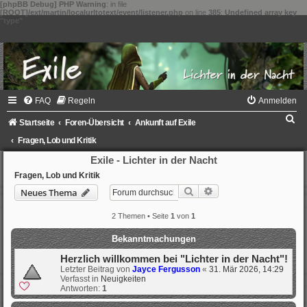
[phpBB Debug] PHP Warning
: in file
[ROOT]/ext/martin/localurltotext/event/listener.php
on line
385
:
Undefined array key
"type"
FAQ
Regeln
Anmelden
S
Startseite
Foren-Übersicht
Ankunft auf Exile
u
Fragen, Lob und Kritik
c
Exile - Lichter in der Nacht
h
Fragen, Lob und Kritik
Suche
Erweiterte Suche
Neues Thema
e
2 Themen • Seite
1
von
1
Bekanntmachungen
Herzlich willkommen bei "Lichter in der Nacht"!
Letzter Beitrag von
Jayce Fergusson
«
31. Mär 2026, 14:29
Verfasst in
Neuigkeiten
Antworten:
1