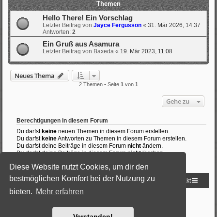
Themen
Hello There! Ein Vorschlag
Letzter Beitrag von
Jayce Fergusson
«
31. Mär 2026, 14:37
Antworten:
2
Ein Gruß aus Asamura
Letzter Beitrag von
Baxeda
«
19. Mär 2023, 11:08
Neues Thema
2 Themen • Seite
1
von
1
Gehe zu
Berechtigungen in diesem Forum
Du darfst
keine
neuen Themen in diesem Forum erstellen.
Du darfst
keine
Antworten zu Themen in diesem Forum erstellen.
Du darfst deine Beiträge in diesem Forum
nicht
ändern.
Du darfst deine Beiträge in diesem Forum
nicht
löschen.
Du darfst
keine
Dateianhänge in diesem Forum erstellen.
Diese Website nutzt Cookies, um dir den
bestmöglichen Komfort bei der Nutzung zu
Startseite
Foren-Übersicht
Kontakt
bieten.
Mehr erfahren
Powered by
phpBB
® Forum Software © phpBB Limited
Deutsche Übersetzung durch
phpBB.de
Style: Black-Silver by Joyce&Luna
phpBB-Style-Design
Verstanden!