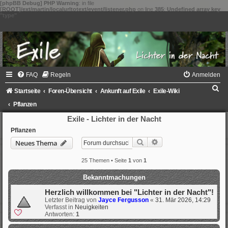
[phpBB Debug] PHP Warning
: in file
[ROOT]/ext/martin/localurltotext/event/listener.php
on line
385
:
Undefined array key
"type"
FAQ
Regeln
Anmelden
S
Startseite
Foren-Übersicht
Ankunft auf Exile
Exile-Wiki
u
Pflanzen
c
Exile - Lichter in der Nacht
h
Pflanzen
Suche
Erweiterte Suche
Neues Thema
e
25 Themen • Seite
1
von
1
Bekanntmachungen
Herzlich willkommen bei "Lichter in der Nacht"!
Letzter Beitrag von
Jayce Fergusson
«
31. Mär 2026, 14:29
Verfasst in
Neuigkeiten
Antworten:
1