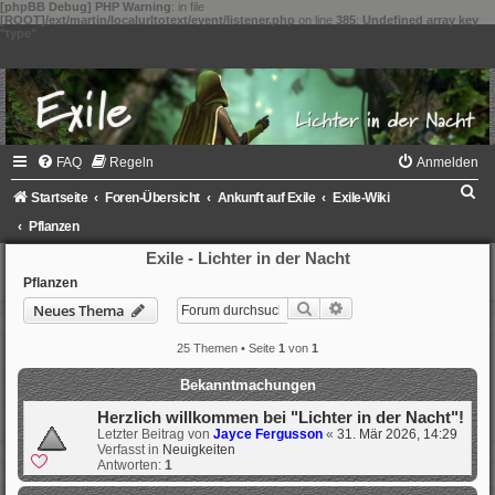
[phpBB Debug] PHP Warning
: in file
[ROOT]/ext/martin/localurltotext/event/listener.php
on line
385
:
Undefined array key
"type"
FAQ
Regeln
Anmelden
S
Startseite
Foren-Übersicht
Ankunft auf Exile
Exile-Wiki
u
Pflanzen
c
Exile - Lichter in der Nacht
h
Pflanzen
Suche
Erweiterte Suche
Neues Thema
e
25 Themen • Seite
1
von
1
Bekanntmachungen
Herzlich willkommen bei "Lichter in der Nacht"!
Letzter Beitrag von
Jayce Fergusson
«
31. Mär 2026, 14:29
Verfasst in
Neuigkeiten
Antworten:
1