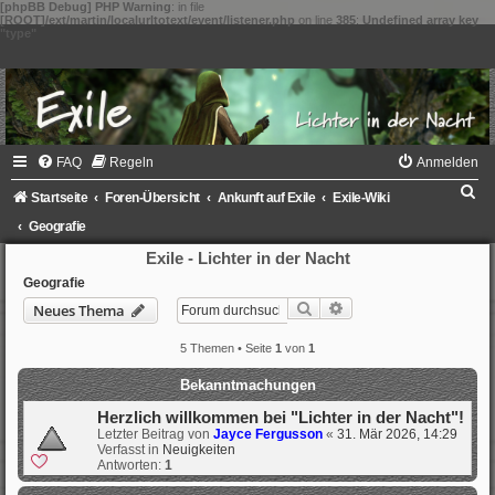
[phpBB Debug] PHP Warning
: in file
[ROOT]/ext/martin/localurltotext/event/listener.php
on line
385
:
Undefined array key
"type"
FAQ
Regeln
Anmelden
S
Startseite
Foren-Übersicht
Ankunft auf Exile
Exile-Wiki
u
Geografie
c
Exile - Lichter in der Nacht
h
Geografie
Suche
Erweiterte Suche
Neues Thema
e
5 Themen • Seite
1
von
1
Bekanntmachungen
Herzlich willkommen bei "Lichter in der Nacht"!
Letzter Beitrag von
Jayce Fergusson
«
31. Mär 2026, 14:29
Verfasst in
Neuigkeiten
Antworten:
1