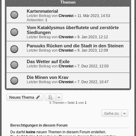
Themen
Kartenmaterial
Letzter Beitrag von
Chronist
«
11. Mär 2023, 14:53
Antworten:
1
Vom Kataklysmus überflutete und zerstörte
Siedlungen
Letzter Beitrag von
Chronist
«
9. Jan 2023, 12:12
Panuuks Rücken und die Stadt in den Steinen
Letzter Beitrag von
Chronist
«
9. Jan 2023, 12:09
Das Wetter auf Exile
Letzter Beitrag von
Chronist
«
7. Dez 2022, 12:03
Die Minen von Krav
Letzter Beitrag von
Chronist
«
7. Dez 2022, 10:47
Neues Thema
5 Themen • Seite
1
von
1
Gehe zu
Berechtigungen in diesem Forum
Du darfst
keine
neuen Themen in diesem Forum erstellen.