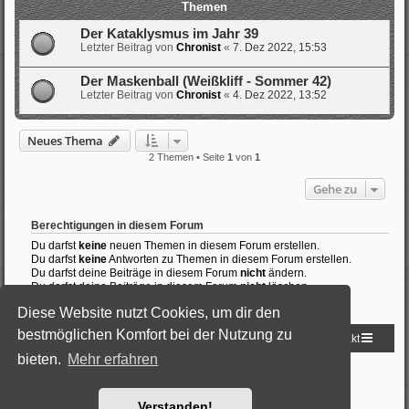
Themen
Der Kataklysmus im Jahr 39
Letzter Beitrag von
Chronist
«
7. Dez 2022, 15:53
Der Maskenball (Weißkliff - Sommer 42)
Letzter Beitrag von
Chronist
«
4. Dez 2022, 13:52
Neues Thema
2 Themen • Seite
1
von
1
Gehe zu
Berechtigungen in diesem Forum
Du darfst
keine
neuen Themen in diesem Forum erstellen.
Du darfst
keine
Antworten zu Themen in diesem Forum erstellen.
Du darfst deine Beiträge in diesem Forum
nicht
ändern.
Du darfst deine Beiträge in diesem Forum
nicht
löschen.
Du darfst
keine
Dateianhänge in diesem Forum erstellen.
Diese Website nutzt Cookies, um dir den
bestmöglichen Komfort bei der Nutzung zu
Startseite
Foren-Übersicht
Kontakt
bieten.
Mehr erfahren
Powered by
phpBB
® Forum Software © phpBB Limited
Deutsche Übersetzung durch
phpBB.de
Style: Black-Silver by Joyce&Luna
phpBB-Style-Design
Verstanden!