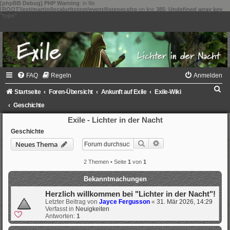
[phpBB Debug] PHP Warning
: in file
[ROOT]/ext/martin/localurltotext/event/listener.php
on line
385
:
Undefined array key
"type"
FAQ
Regeln
Anmelden
S
Startseite
Foren-Übersicht
Ankunft auf Exile
Exile-Wiki
u
Geschichte
c
Exile - Lichter in der Nacht
h
Geschichte
Suche
Erweiterte Suche
Neues Thema
e
2 Themen • Seite
1
von
1
Bekanntmachungen
Herzlich willkommen bei "Lichter in der Nacht"!
Letzter Beitrag von
Jayce Fergusson
«
31. Mär 2026, 14:29
Verfasst in
Neuigkeiten
Antworten:
1