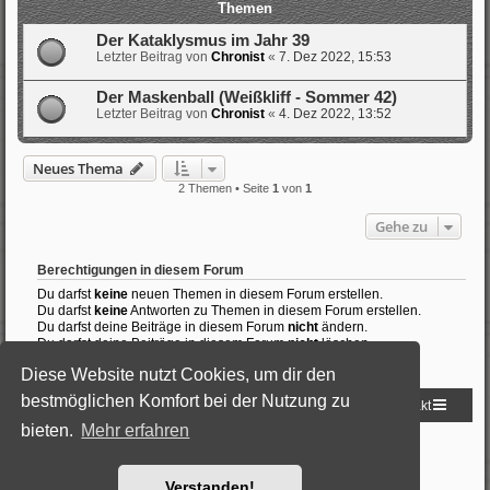
Themen
Der Kataklysmus im Jahr 39
Letzter Beitrag von
Chronist
«
7. Dez 2022, 15:53
Der Maskenball (Weißkliff - Sommer 42)
Letzter Beitrag von
Chronist
«
4. Dez 2022, 13:52
Neues Thema
2 Themen • Seite
1
von
1
Gehe zu
Berechtigungen in diesem Forum
Du darfst
keine
neuen Themen in diesem Forum erstellen.
Du darfst
keine
Antworten zu Themen in diesem Forum erstellen.
Du darfst deine Beiträge in diesem Forum
nicht
ändern.
Du darfst deine Beiträge in diesem Forum
nicht
löschen.
Du darfst
keine
Dateianhänge in diesem Forum erstellen.
Diese Website nutzt Cookies, um dir den
bestmöglichen Komfort bei der Nutzung zu
Startseite
Foren-Übersicht
Kontakt
bieten.
Mehr erfahren
Powered by
phpBB
® Forum Software © phpBB Limited
Deutsche Übersetzung durch
phpBB.de
Style: Black-Silver by Joyce&Luna
phpBB-Style-Design
Verstanden!