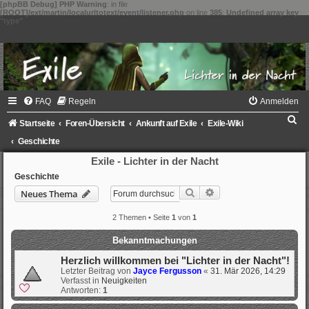
[phpBB Debug] PHP Warning
: in file
[ROOT]/ext/martin/localurltotext/event/listener.php
on line
385
:
Undefined array key
"type"
FAQ
Regeln
Anmelden
S
Startseite
Foren-Übersicht
Ankunft auf Exile
Exile-Wiki
u
Geschichte
c
Exile - Lichter in der Nacht
h
Geschichte
Suche
Erweiterte Suche
Neues Thema
e
2 Themen • Seite
1
von
1
Bekanntmachungen
Herzlich willkommen bei "Lichter in der Nacht"!
Letzter Beitrag von
Jayce Fergusson
«
31. Mär 2026, 14:29
Verfasst in
Neuigkeiten
Antworten:
1