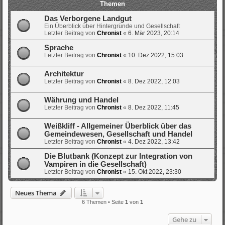
Themen
Das Verborgene Landgut
Ein Überblick über Hintergründe und Gesellschaft
Letzter Beitrag von
Chronist
«
6. Mär 2023, 20:14
Sprache
Letzter Beitrag von
Chronist
«
10. Dez 2022, 15:03
Architektur
Letzter Beitrag von
Chronist
«
8. Dez 2022, 12:03
Währung und Handel
Letzter Beitrag von
Chronist
«
8. Dez 2022, 11:45
Weißkliff - Allgemeiner Überblick über das
Gemeindewesen, Gesellschaft und Handel
Letzter Beitrag von
Chronist
«
4. Dez 2022, 13:42
Die Blutbank (Konzept zur Integration von
Vampiren in die Gesellschaft)
Letzter Beitrag von
Chronist
«
15. Okt 2022, 23:30
Neues Thema
6 Themen • Seite
1
von
1
Gehe zu