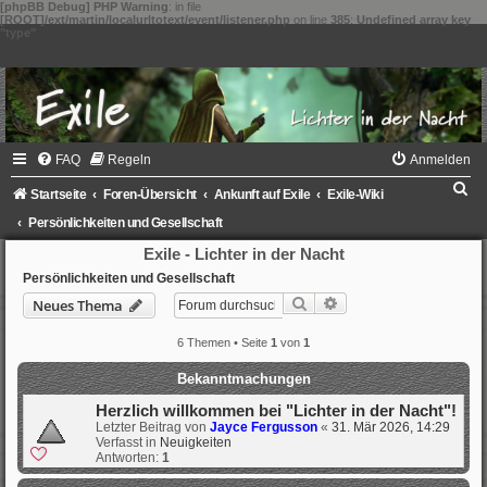
[phpBB Debug] PHP Warning
: in file
[ROOT]/ext/martin/localurltotext/event/listener.php
on line
385
:
Undefined array key
"type"
FAQ
Regeln
Anmelden
S
Startseite
Foren-Übersicht
Ankunft auf Exile
Exile-Wiki
u
Persönlichkeiten und Gesellschaft
c
Exile - Lichter in der Nacht
h
Persönlichkeiten und Gesellschaft
Suche
Erweiterte Suche
Neues Thema
e
6 Themen • Seite
1
von
1
Bekanntmachungen
Herzlich willkommen bei "Lichter in der Nacht"!
Letzter Beitrag von
Jayce Fergusson
«
31. Mär 2026, 14:29
Verfasst in
Neuigkeiten
Antworten:
1