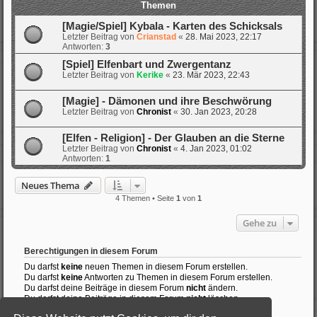
Themen
[Magie/Spiel] Kybala - Karten des Schicksals
Letzter Beitrag von
Crianstad
«
28. Mai 2023, 22:17
Antworten:
3
[Spiel] Elfenbart und Zwergentanz
Letzter Beitrag von
Kerike
«
23. Mär 2023, 22:43
[Magie] - Dämonen und ihre Beschwörung
Letzter Beitrag von
Chronist
«
30. Jan 2023, 20:28
[Elfen - Religion] - Der Glauben an die Sterne
Letzter Beitrag von
Chronist
«
4. Jan 2023, 01:02
Antworten:
1
Neues Thema
4 Themen • Seite
1
von
1
Gehe zu
Berechtigungen in diesem Forum
Du darfst
keine
neuen Themen in diesem Forum erstellen.
Du darfst
keine
Antworten zu Themen in diesem Forum erstellen.
Du darfst deine Beiträge in diesem Forum
nicht
ändern.
Du darfst deine Beiträge in diesem Forum
nicht
löschen.
Du darfst
keine
Dateianhänge in diesem Forum erstellen.