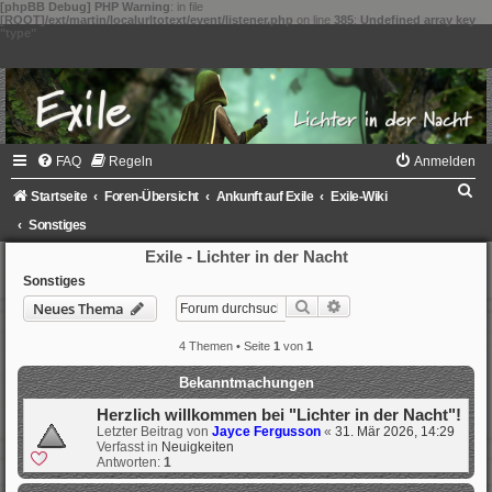
[phpBB Debug] PHP Warning
: in file
[ROOT]/ext/martin/localurltotext/event/listener.php
on line
385
:
Undefined array key
"type"
FAQ
Regeln
Anmelden
S
Startseite
Foren-Übersicht
Ankunft auf Exile
Exile-Wiki
u
Sonstiges
c
Exile - Lichter in der Nacht
h
Sonstiges
Suche
Erweiterte Suche
Neues Thema
e
4 Themen • Seite
1
von
1
Bekanntmachungen
Herzlich willkommen bei "Lichter in der Nacht"!
Letzter Beitrag von
Jayce Fergusson
«
31. Mär 2026, 14:29
Verfasst in
Neuigkeiten
Antworten:
1