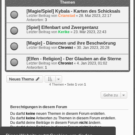
Themen
[Magie/Spiel] Kybala - Karten des Schicksals
Letzter Beitrag von
Crianstad
«
28. Mai 2023, 22:17
Antworten:
3
[Spiel] Elfenbart und Zwergentanz
Letzter Beitrag von
Kerike
«
23. Mär 2023, 22:43
[Magie] - Dämonen und ihre Beschwörung
Letzter Beitrag von
Chronist
«
30. Jan 2023, 20:28
[Elfen - Religion] - Der Glauben an die Sterne
Letzter Beitrag von
Chronist
«
4. Jan 2023, 01:02
Antworten:
1
Neues Thema
4 Themen • Seite
1
von
1
Gehe zu
Berechtigungen in diesem Forum
Du darfst
keine
neuen Themen in diesem Forum erstellen.
Du darfst
keine
Antworten zu Themen in diesem Forum erstellen.
Du darfst deine Beiträge in diesem Forum
nicht
ändern.
Du darfst deine Beiträge in diesem Forum
nicht
löschen.
Du darfst
keine
Dateianhänge in diesem Forum erstellen.