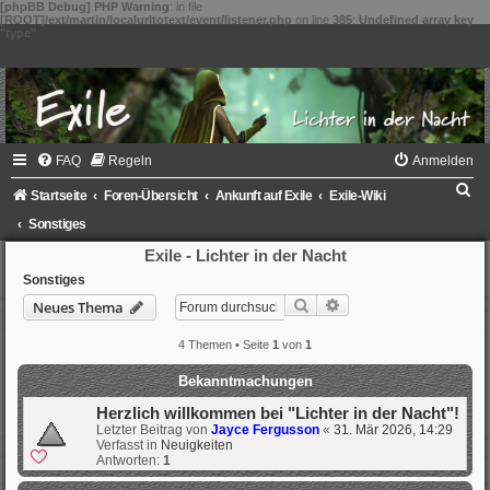
[phpBB Debug] PHP Warning
: in file
[ROOT]/ext/martin/localurltotext/event/listener.php
on line
385
:
Undefined array key
"type"
FAQ
Regeln
Anmelden
S
Startseite
Foren-Übersicht
Ankunft auf Exile
Exile-Wiki
u
Sonstiges
c
Exile - Lichter in der Nacht
h
Sonstiges
Suche
Erweiterte Suche
Neues Thema
e
4 Themen • Seite
1
von
1
Bekanntmachungen
Herzlich willkommen bei "Lichter in der Nacht"!
Letzter Beitrag von
Jayce Fergusson
«
31. Mär 2026, 14:29
Verfasst in
Neuigkeiten
Antworten:
1