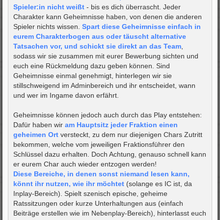
Spieler:in nicht weißt
- bis es dich überrascht. Jeder
Charakter kann Geheimnisse haben, von denen die anderen
Spieler nichts wissen.
Spart diese Geheimnisse einfach in
eurem Charakterbogen aus oder täuscht alternative
Tatsachen vor, und schickt sie direkt an das Team
,
sodass wir sie zusammen mit eurer Bewerbung sichten und
euch eine Rückmeldung dazu geben können. Sind
Geheimnisse einmal genehmigt, hinterlegen wir sie
stillschweigend im Adminbereich und ihr entscheidet, wann
und wer im Ingame davon erfährt.
Geheimnisse können jedoch auch durch das Play entstehen:
Dafür haben wir
am Hauptsitz jeder Fraktion einen
geheimen Ort
versteckt, zu dem nur diejenigen Chars Zutritt
bekommen, welche vom jeweiligen Fraktionsführer den
Schlüssel dazu erhalten. Doch Achtung, genauso schnell kann
er eurem Char auch wieder entzogen werden!
Diese Bereiche, in denen sonst niemand lesen kann,
könnt ihr nutzen, wie ihr möchtet
(solange es IC ist, da
Inplay-Bereich). Spielt szenisch epische, geheime
Ratssitzungen oder kurze Unterhaltungen aus (einfach
Beiträge erstellen wie im Nebenplay-Bereich), hinterlasst euch