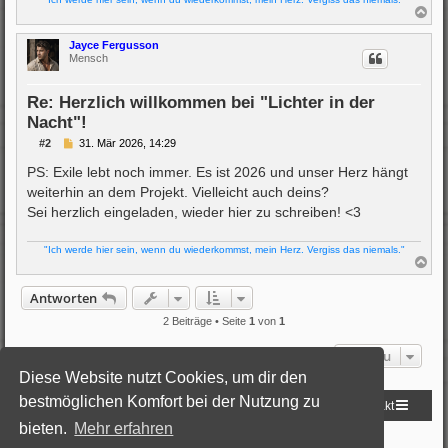
N
a
c
Jayce Fergusson
h
Mensch
o
b
e
Re: Herzlich willkommen bei "Lichter in der
n
Nacht"!
B
#2
31. Mär 2026, 14:29
e
i
PS: Exile lebt noch immer. Es ist 2026 und unser Herz hängt
t
weiterhin an dem Projekt. Vielleicht auch deins?
r
a
Sei herzlich eingeladen, wieder hier zu schreiben! <3
g
"Ich werde hier sein, wenn du wiederkommst, mein Herz. Vergiss das niemals."
N
a
c
Antworten
h
o
2 Beiträge • Seite
1
von
1
b
e
Gehe zu
n
Diese Website nutzt Cookies, um dir den
bestmöglichen Komfort bei der Nutzung zu
Startseite
Foren-Übersicht
Kontakt
bieten.
Mehr erfahren
Powered by
phpBB
® Forum Software © phpBB Limited