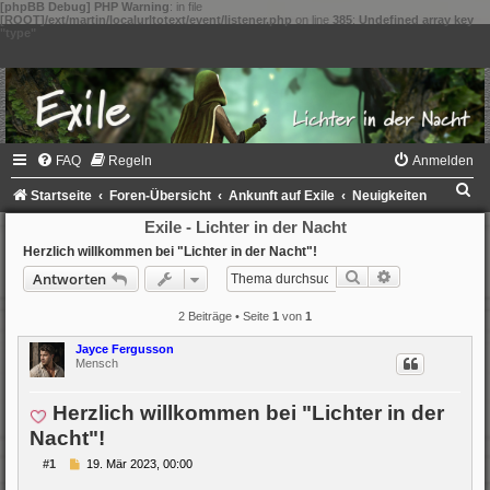
[phpBB Debug] PHP Warning
: in file
[ROOT]/ext/martin/localurltotext/event/listener.php
on line
385
:
Undefined array key
"type"
FAQ
Regeln
Anmelden
S
Startseite
Foren-Übersicht
Ankunft auf Exile
Neuigkeiten
u
Exile - Lichter in der Nacht
c
Herzlich willkommen bei "Lichter in der Nacht"!
Suche
Erweiterte Su
Antworten
h
e
2 Beiträge • Seite
1
von
1
Jayce Fergusson
Mensch
Herzlich willkommen bei "Lichter in der
Nacht"!
B
#1
19. Mär 2023, 00:00
e