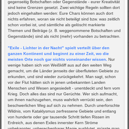
gegenseitig Botschaften oder Gegenstände - eurer Kreativität
sind keine Grenzen gesetzt. Zwei wichtige Regeln sollten dort
jedoch eingehalten werden: Eure Chars können auch dort
nichts erfahren, woran sie nicht beteiligt sind bzw. was zeitlich
schon vorbei ist, und sämtliche als gelöscht markierte
Themen und Beiträge (z. B. weggenommene Botschaften und
Gegenstände) sind als nicht (mehr) vorhanden zu betrachten.
"Exile - Lichter in der Nacht" spielt verteilt über den
ganzen Kontinent und beginnt zu einer Zeit, wo die
meisten Orte noch gar nichts voneinander wissen.
Nur
wenige haben sich von Weißkliff aus auf den weiten Weg
gemacht, um die Länder jenseits der überfluteten Gebiete zu
erkunden, und sind wieder zurückgekehrt. Man sagt, schon
vor der Flut hätten sich in jenen unbekannten Landen
Menschen und Wesen angesiedelt - unentdeckt und fern vom
Krieg. Doch alles das sind nur Gerüchte. Wer sich aufmacht,
um ihnen nachzugehen, muss wahrlich verrückt sein, den
beschwerlichen Weg auf sich zu nehmen. Durch unerforschte
Wildnis, vom Kataklysmus zerfressene Gebiete und entlang
von hunderte oder gar tausende Schritt tiefen Rissen im
Erdreich, aus denen Exiles innerster Kern Ströme
unbekannter, unberechenbarer Magie ausblutet, müsste man