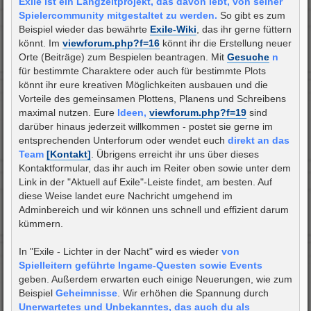
Exile ist ein Langzeitprojekt, das davon lebt, von seiner
Spielercommunity mitgestaltet zu werden.
So gibt es zum
Beispiel wieder das bewährte
Exile-Wiki
, das ihr gerne füttern
könnt. Im
viewforum.php?f=16
könnt ihr die Erstellung neuer
Orte (Beiträge) zum Bespielen beantragen. Mit
Gesuche
n
für bestimmte Charaktere oder auch für bestimmte Plots
könnt ihr eure kreativen Möglichkeiten ausbauen und die
Vorteile des gemeinsamen Plottens, Planens und Schreibens
maximal nutzen. Eure
Ideen,
viewforum.php?f=19
sind
darüber hinaus jederzeit willkommen - postet sie gerne im
entsprechenden Unterforum oder wendet euch
direkt an das
Team
[Kontakt]
. Übrigens erreicht ihr uns über dieses
Kontaktformular, das ihr auch im Reiter oben sowie unter dem
Link in der "Aktuell auf Exile"-Leiste findet, am besten. Auf
diese Weise landet eure Nachricht umgehend im
Adminbereich und wir können uns schnell und effizient darum
kümmern.
In "Exile - Lichter in der Nacht" wird es wieder
von
Spielleitern geführte Ingame-Questen sowie Events
geben. Außerdem erwarten euch einige Neuerungen, wie zum
Beispiel
Geheimnisse
. Wir erhöhen die Spannung durch
Unerwartetes und Unbekanntes, das auch du als