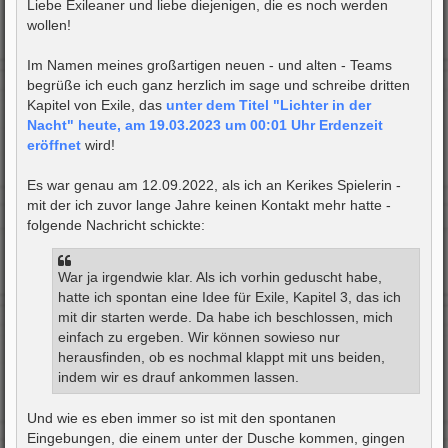
i
Liebe Exileaner und liebe diejenigen, die es noch werden
t
wollen!
r
a
g
Im Namen meines großartigen neuen - und alten - Teams
begrüße ich euch ganz herzlich im sage und schreibe dritten
Kapitel von Exile, das
unter dem Titel "Lichter in der
Nacht" heute, am 19.03.2023 um 00:01 Uhr Erdenzeit
eröffnet
wird!
Es war genau am 12.09.2022, als ich an Kerikes Spielerin -
mit der ich zuvor lange Jahre keinen Kontakt mehr hatte -
folgende Nachricht schickte:
War ja irgendwie klar. Als ich vorhin geduscht habe,
hatte ich spontan eine Idee für Exile, Kapitel 3, das ich
mit dir starten werde. Da habe ich beschlossen, mich
einfach zu ergeben. Wir können sowieso nur
herausfinden, ob es nochmal klappt mit uns beiden,
indem wir es drauf ankommen lassen.
Und wie es eben immer so ist mit den spontanen
Eingebungen, die einem unter der Dusche kommen, gingen