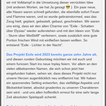
wir mit Volldampf in die Umsetzung dieser verrückten Idee
(mit anderen Worten, sie hat Ja gesagt
). Ein paar neue,
alte Hasen waren schnell gefunden, die ebenfalls sofort Feuer
und Flamme waren, und so wurde gebrainstormed, was das
Zeug hielt, geplant, gebastelt, gebaut, geschrieben. Wir waren
uns einig, dass wir den alten Charme von "Exile - Schatten
über Elysias" wieder auferstehen und mit den Ideen von "Exile
- Sturm über Weißkliff" verfeinern, sowie zusätzlich eine gute
Portion frischen Wind mit einfließen lassen wollten. So
entstand "Exile - Lichter in der Nacht".
Das Projekt Exile wird 2023 bereits ganze zehn Jahre alt
,
und diesen runden Geburtstag möchten wir mit euch und
einem furiosen Start ins neue Inplay feiern. Vor allem an den
vielen altbekannten Namen, die sich schon jetzt hier
eingefunden haben, sehen wir, dass dieses Projekt nicht nur
unsere Herzen augenblicklich neu entflammt hat. Wir haben
ein spannendes Setting entworfen, das vielfältige Aspekte und
Blickwinkel bietet, absolut gnadenlos zu unseren Charakteren
sein wird - und uns allen hoffentlich erneut für eine sehr lange
Zeit absoluten Spielspaß schenkt.