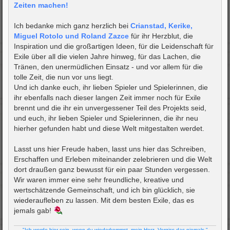
Zeiten machen!
Ich bedanke mich ganz herzlich bei
Crianstad, Kerike,
Miguel Rotolo und Roland Zazce
für ihr Herzblut, die
Inspiration und die großartigen Ideen, für die Leidenschaft für
Exile über all die vielen Jahre hinweg, für das Lachen, die
Tränen, den unermüdlichen Einsatz - und vor allem für die
tolle Zeit, die nun vor uns liegt.
Und ich danke euch, ihr lieben Spieler und Spielerinnen, die
ihr ebenfalls nach dieser langen Zeit immer noch für Exile
brennt und die ihr ein unvergessener Teil des Projekts seid,
und euch, ihr lieben Spieler und Spielerinnen, die ihr neu
hierher gefunden habt und diese Welt mitgestalten werdet.
Lasst uns hier Freude haben, lasst uns hier das Schreiben,
Erschaffen und Erleben miteinander zelebrieren und die Welt
dort draußen ganz bewusst für ein paar Stunden vergessen.
Wir waren immer eine sehr freundliche, kreative und
wertschätzende Gemeinschaft, und ich bin glücklich, sie
wiederaufleben zu lassen. Mit dem besten Exile, das es
jemals gab!
"Ich werde hier sein, wenn du wiederkommst, mein Herz. Vergiss das niemals."