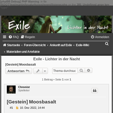
[phpBB Debug] PHP Warning
: in file
[ROOT]/ext/martin/localurltotext/event/listener.php
on line
385
:
Undefined array key
"type"
FAQ
Regeln
Anmelden
S
Startseite
Foren-Übersicht
Ankunft auf Exile
Exile-Wiki
u
Materialien und Artefakte
c
Exile - Lichter in der Nacht
h
[Gestein] Moosbasalt
Suche
Erweiterte Su
Antworten
e
1 Beitrag • Seite
1
von
1
Chronist
Spielleiter
[Gestein] Moosbasalt
B
#1
10. Dez 2022, 14:44
e