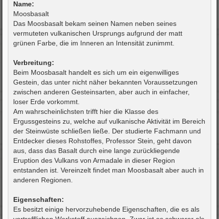
i
Name:
t
Moosbasalt
r
a
Das Moosbasalt bekam seinen Namen neben seines
g
vermuteten vulkanischen Ursprungs aufgrund der matt
grünen Farbe, die im Inneren an Intensität zunimmt.
Verbreitung:
Beim Moosbasalt handelt es sich um ein eigenwilliges
Gestein, das unter nicht näher bekannten Voraussetzungen
zwischen anderen Gesteinsarten, aber auch in einfacher,
loser Erde vorkommt.
Am wahrscheinlichsten trifft hier die Klasse des
Ergussgesteins zu, welche auf vulkanische Aktivität im Bereich
der Steinwüste schließen ließe. Der studierte Fachmann und
Entdecker dieses Rohstoffes, Professor Stein, geht davon
aus, dass das Basalt durch eine lange zurückliegende
Eruption des Vulkans von Armadale in dieser Region
entstanden ist. Vereinzelt findet man Moosbasalt aber auch in
anderen Regionen.
Eigenschaften:
Es besitzt einige hervorzuhebende Eigenschaften, die es als
vortrefflichen Werkstoff auszeichnen. Zwar ist es schwerer als