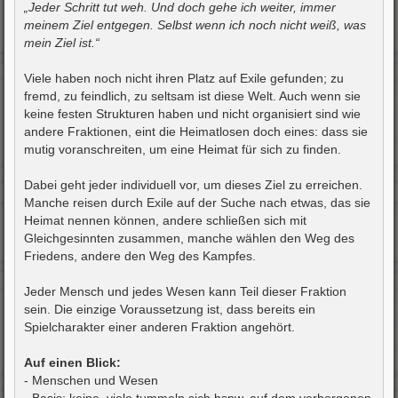
i
„Jeder Schritt tut weh. Und doch gehe ich weiter, immer
t
meinem Ziel entgegen. Selbst wenn ich noch nicht weiß, was
r
a
mein Ziel ist.“
g
Viele haben noch nicht ihren Platz auf Exile gefunden; zu
fremd, zu feindlich, zu seltsam ist diese Welt. Auch wenn sie
keine festen Strukturen haben und nicht organisiert sind wie
andere Fraktionen, eint die Heimatlosen doch eines: dass sie
mutig voranschreiten, um eine Heimat für sich zu finden.
Dabei geht jeder individuell vor, um dieses Ziel zu erreichen.
Manche reisen durch Exile auf der Suche nach etwas, das sie
Heimat nennen können, andere schließen sich mit
Gleichgesinnten zusammen, manche wählen den Weg des
Friedens, andere den Weg des Kampfes.
Jeder Mensch und jedes Wesen kann Teil dieser Fraktion
sein. Die einzige Voraussetzung ist, dass bereits ein
Spielcharakter einer anderen Fraktion angehört.
Auf einen Blick:
- Menschen und Wesen
- Basis: keine, viele tummeln sich bspw. auf dem verborgenen