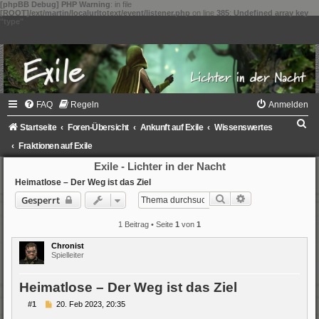
[phpBB Debug] PHP Warning
: in file
[ROOT]/ext/martin/localurltotext/event/listener.php
on line
385
:
Undefined array key
"type"
FAQ
Regeln
Anmelden
S
Startseite
Foren-Übersicht
Ankunft auf Exile
Wissenswertes
u
Fraktionen auf Exile
c
Exile - Lichter in der Nacht
h
Heimatlose – Der Weg ist das Ziel
Suche
Erweiterte Such
Gesperrt
e
1 Beitrag • Seite
1
von
1
Chronist
Spielleiter
Heimatlose – Der Weg ist das Ziel
B
#1
20. Feb 2023, 20:35
e