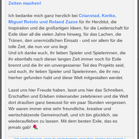
Zeiten machen!
Ich bedanke mich ganz herzlich bei
Crianstad, Kerike,
Miguel Rotolo und Roland Zazce
für ihr Herzblut, die
Inspiration und die großartigen Ideen, für die Leidenschaft für
Exile über all die vielen Jahre hinweg, für das Lachen, die
Tränen, den unermüdlichen Einsatz - und vor allem für die
tolle Zeit, die nun vor uns liegt.
Und ich danke euch, ihr lieben Spieler und Spielerinnen, die
ihr ebenfalls nach dieser langen Zeit immer noch für Exile
brennt und die ihr ein unvergessener Teil des Projekts seid,
und euch, ihr lieben Spieler und Spielerinnen, die ihr neu
hierher gefunden habt und diese Welt mitgestalten werdet.
Lasst uns hier Freude haben, lasst uns hier das Schreiben,
Erschaffen und Erleben miteinander zelebrieren und die Welt
dort draußen ganz bewusst für ein paar Stunden vergessen.
Wir waren immer eine sehr freundliche, kreative und
wertschätzende Gemeinschaft, und ich bin glücklich, sie
wiederaufleben zu lassen. Mit dem besten Exile, das es
jemals gab!
"Ich werde hier sein, wenn du wiederkommst, mein Herz. Vergiss das niemals."