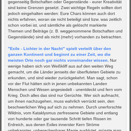
gegenseitig Botschaften oder Gegenstände - eurer Kreativität
sind keine Grenzen gesetzt. Zwei wichtige Regeln sollten dort
jedoch eingehalten werden: Eure Chars können auch dort
nichts erfahren, woran sie nicht beteiligt sind bzw. was zeitlich
schon vorbei ist, und sämtliche als gelöscht markierte
Themen und Beiträge (z. B. weggenommene Botschaften und
Gegenstände) sind als nicht (mehr) vorhanden zu betrachten.
"Exile - Lichter in der Nacht" spielt verteilt über den
ganzen Kontinent und beginnt zu einer Zeit, wo die
meisten Orte noch gar nichts voneinander wissen.
Nur
wenige haben sich von Weißkliff aus auf den weiten Weg
gemacht, um die Länder jenseits der überfluteten Gebiete zu
erkunden, und sind wieder zurückgekehrt. Man sagt, schon
vor der Flut hätten sich in jenen unbekannten Landen
Menschen und Wesen angesiedelt - unentdeckt und fern vom
Krieg. Doch alles das sind nur Gerüchte. Wer sich aufmacht,
um ihnen nachzugehen, muss wahrlich verrückt sein, den
beschwerlichen Weg auf sich zu nehmen. Durch unerforschte
Wildnis, vom Kataklysmus zerfressene Gebiete und entlang
von hunderte oder gar tausende Schritt tiefen Rissen im
Erdreich, aus denen Exiles innerster Kern Ströme
unbekannter, unberechenbarer Magie ausblutet, müsste man