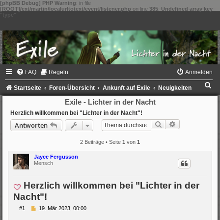
[phpBB Debug] PHP Warning
: in file
[ROOT]/ext/martin/localurltotext/event/listener.php
on line
385
:
Undefined array key
"type"
FAQ
Regeln
Anmelden
S
Startseite
Foren-Übersicht
Ankunft auf Exile
Neuigkeiten
u
Exile - Lichter in der Nacht
c
Herzlich willkommen bei "Lichter in der Nacht"!
Suche
Erweiterte Su
Antworten
h
e
2 Beiträge • Seite
1
von
1
Jayce Fergusson
Mensch
Herzlich willkommen bei "Lichter in der
Nacht"!
B
#1
19. Mär 2023, 00:00
e