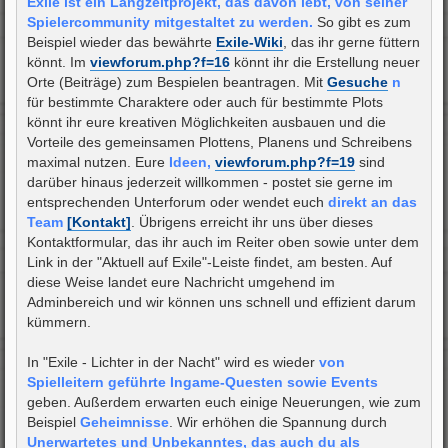
Exile ist ein Langzeitprojekt, das davon lebt, von seiner
Spielercommunity mitgestaltet zu werden.
So gibt es zum
Beispiel wieder das bewährte
Exile-Wiki
, das ihr gerne füttern
könnt. Im
viewforum.php?f=16
könnt ihr die Erstellung neuer
Orte (Beiträge) zum Bespielen beantragen. Mit
Gesuche
n
für bestimmte Charaktere oder auch für bestimmte Plots
könnt ihr eure kreativen Möglichkeiten ausbauen und die
Vorteile des gemeinsamen Plottens, Planens und Schreibens
maximal nutzen. Eure
Ideen,
viewforum.php?f=19
sind
darüber hinaus jederzeit willkommen - postet sie gerne im
entsprechenden Unterforum oder wendet euch
direkt an das
Team
[Kontakt]
. Übrigens erreicht ihr uns über dieses
Kontaktformular, das ihr auch im Reiter oben sowie unter dem
Link in der "Aktuell auf Exile"-Leiste findet, am besten. Auf
diese Weise landet eure Nachricht umgehend im
Adminbereich und wir können uns schnell und effizient darum
kümmern.
In "Exile - Lichter in der Nacht" wird es wieder
von
Spielleitern geführte Ingame-Questen sowie Events
geben. Außerdem erwarten euch einige Neuerungen, wie zum
Beispiel
Geheimnisse
. Wir erhöhen die Spannung durch
Unerwartetes und Unbekanntes, das auch du als