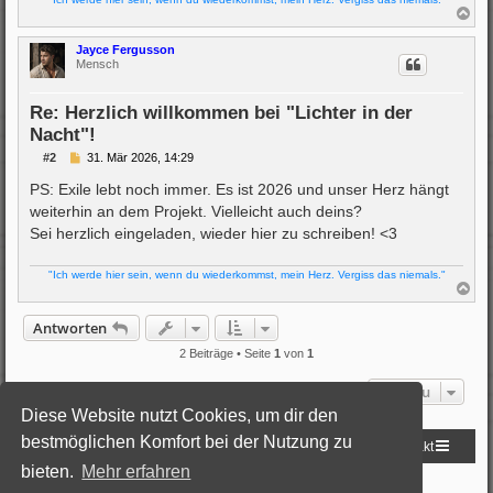
N
a
c
Jayce Fergusson
h
Mensch
o
b
e
Re: Herzlich willkommen bei "Lichter in der
n
Nacht"!
B
#2
31. Mär 2026, 14:29
e
i
PS: Exile lebt noch immer. Es ist 2026 und unser Herz hängt
t
weiterhin an dem Projekt. Vielleicht auch deins?
r
a
Sei herzlich eingeladen, wieder hier zu schreiben! <3
g
"Ich werde hier sein, wenn du wiederkommst, mein Herz. Vergiss das niemals."
N
a
c
Antworten
h
o
2 Beiträge • Seite
1
von
1
b
e
Gehe zu
n
Diese Website nutzt Cookies, um dir den
bestmöglichen Komfort bei der Nutzung zu
Startseite
Foren-Übersicht
Kontakt
bieten.
Mehr erfahren
Powered by
phpBB
® Forum Software © phpBB Limited