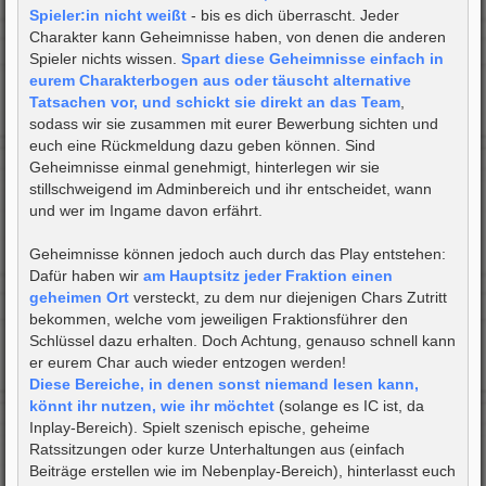
Spieler:in nicht weißt
- bis es dich überrascht. Jeder
Charakter kann Geheimnisse haben, von denen die anderen
Spieler nichts wissen.
Spart diese Geheimnisse einfach in
eurem Charakterbogen aus oder täuscht alternative
Tatsachen vor, und schickt sie direkt an das Team
,
sodass wir sie zusammen mit eurer Bewerbung sichten und
euch eine Rückmeldung dazu geben können. Sind
Geheimnisse einmal genehmigt, hinterlegen wir sie
stillschweigend im Adminbereich und ihr entscheidet, wann
und wer im Ingame davon erfährt.
Geheimnisse können jedoch auch durch das Play entstehen:
Dafür haben wir
am Hauptsitz jeder Fraktion einen
geheimen Ort
versteckt, zu dem nur diejenigen Chars Zutritt
bekommen, welche vom jeweiligen Fraktionsführer den
Schlüssel dazu erhalten. Doch Achtung, genauso schnell kann
er eurem Char auch wieder entzogen werden!
Diese Bereiche, in denen sonst niemand lesen kann,
könnt ihr nutzen, wie ihr möchtet
(solange es IC ist, da
Inplay-Bereich). Spielt szenisch epische, geheime
Ratssitzungen oder kurze Unterhaltungen aus (einfach
Beiträge erstellen wie im Nebenplay-Bereich), hinterlasst euch