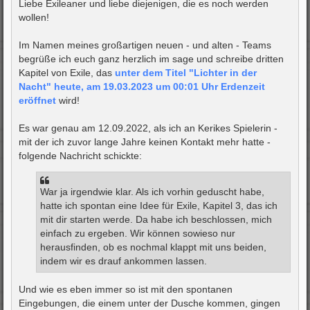
i
Liebe Exileaner und liebe diejenigen, die es noch werden
t
wollen!
r
a
g
Im Namen meines großartigen neuen - und alten - Teams
begrüße ich euch ganz herzlich im sage und schreibe dritten
Kapitel von Exile, das
unter dem Titel "Lichter in der
Nacht" heute, am 19.03.2023 um 00:01 Uhr Erdenzeit
eröffnet
wird!
Es war genau am 12.09.2022, als ich an Kerikes Spielerin -
mit der ich zuvor lange Jahre keinen Kontakt mehr hatte -
folgende Nachricht schickte:
War ja irgendwie klar. Als ich vorhin geduscht habe,
hatte ich spontan eine Idee für Exile, Kapitel 3, das ich
mit dir starten werde. Da habe ich beschlossen, mich
einfach zu ergeben. Wir können sowieso nur
herausfinden, ob es nochmal klappt mit uns beiden,
indem wir es drauf ankommen lassen.
Und wie es eben immer so ist mit den spontanen
Eingebungen, die einem unter der Dusche kommen, gingen