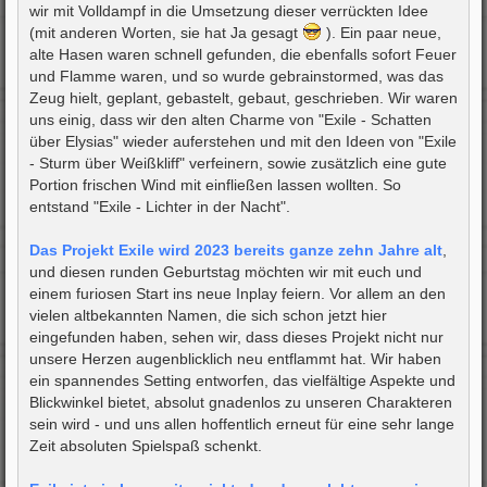
wir mit Volldampf in die Umsetzung dieser verrückten Idee
(mit anderen Worten, sie hat Ja gesagt
). Ein paar neue,
alte Hasen waren schnell gefunden, die ebenfalls sofort Feuer
und Flamme waren, und so wurde gebrainstormed, was das
Zeug hielt, geplant, gebastelt, gebaut, geschrieben. Wir waren
uns einig, dass wir den alten Charme von "Exile - Schatten
über Elysias" wieder auferstehen und mit den Ideen von "Exile
- Sturm über Weißkliff" verfeinern, sowie zusätzlich eine gute
Portion frischen Wind mit einfließen lassen wollten. So
entstand "Exile - Lichter in der Nacht".
Das Projekt Exile wird 2023 bereits ganze zehn Jahre alt
,
und diesen runden Geburtstag möchten wir mit euch und
einem furiosen Start ins neue Inplay feiern. Vor allem an den
vielen altbekannten Namen, die sich schon jetzt hier
eingefunden haben, sehen wir, dass dieses Projekt nicht nur
unsere Herzen augenblicklich neu entflammt hat. Wir haben
ein spannendes Setting entworfen, das vielfältige Aspekte und
Blickwinkel bietet, absolut gnadenlos zu unseren Charakteren
sein wird - und uns allen hoffentlich erneut für eine sehr lange
Zeit absoluten Spielspaß schenkt.