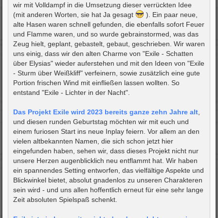
wir mit Volldampf in die Umsetzung dieser verrückten Idee
(mit anderen Worten, sie hat Ja gesagt
). Ein paar neue,
alte Hasen waren schnell gefunden, die ebenfalls sofort Feuer
und Flamme waren, und so wurde gebrainstormed, was das
Zeug hielt, geplant, gebastelt, gebaut, geschrieben. Wir waren
uns einig, dass wir den alten Charme von "Exile - Schatten
über Elysias" wieder auferstehen und mit den Ideen von "Exile
- Sturm über Weißkliff" verfeinern, sowie zusätzlich eine gute
Portion frischen Wind mit einfließen lassen wollten. So
entstand "Exile - Lichter in der Nacht".
Das Projekt Exile wird 2023 bereits ganze zehn Jahre alt
,
und diesen runden Geburtstag möchten wir mit euch und
einem furiosen Start ins neue Inplay feiern. Vor allem an den
vielen altbekannten Namen, die sich schon jetzt hier
eingefunden haben, sehen wir, dass dieses Projekt nicht nur
unsere Herzen augenblicklich neu entflammt hat. Wir haben
ein spannendes Setting entworfen, das vielfältige Aspekte und
Blickwinkel bietet, absolut gnadenlos zu unseren Charakteren
sein wird - und uns allen hoffentlich erneut für eine sehr lange
Zeit absoluten Spielspaß schenkt.