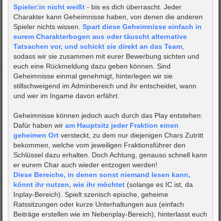
Spieler:in nicht weißt
- bis es dich überrascht. Jeder
Charakter kann Geheimnisse haben, von denen die anderen
Spieler nichts wissen.
Spart diese Geheimnisse einfach in
eurem Charakterbogen aus oder täuscht alternative
Tatsachen vor, und schickt sie direkt an das Team
,
sodass wir sie zusammen mit eurer Bewerbung sichten und
euch eine Rückmeldung dazu geben können. Sind
Geheimnisse einmal genehmigt, hinterlegen wir sie
stillschweigend im Adminbereich und ihr entscheidet, wann
und wer im Ingame davon erfährt.
Geheimnisse können jedoch auch durch das Play entstehen:
Dafür haben wir
am Hauptsitz jeder Fraktion einen
geheimen Ort
versteckt, zu dem nur diejenigen Chars Zutritt
bekommen, welche vom jeweiligen Fraktionsführer den
Schlüssel dazu erhalten. Doch Achtung, genauso schnell kann
er eurem Char auch wieder entzogen werden!
Diese Bereiche, in denen sonst niemand lesen kann,
könnt ihr nutzen, wie ihr möchtet
(solange es IC ist, da
Inplay-Bereich). Spielt szenisch epische, geheime
Ratssitzungen oder kurze Unterhaltungen aus (einfach
Beiträge erstellen wie im Nebenplay-Bereich), hinterlasst euch