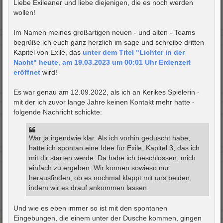
i
Liebe Exileaner und liebe diejenigen, die es noch werden
t
wollen!
r
a
g
Im Namen meines großartigen neuen - und alten - Teams
begrüße ich euch ganz herzlich im sage und schreibe dritten
Kapitel von Exile, das
unter dem Titel "Lichter in der
Nacht" heute, am 19.03.2023 um 00:01 Uhr Erdenzeit
eröffnet
wird!
Es war genau am 12.09.2022, als ich an Kerikes Spielerin -
mit der ich zuvor lange Jahre keinen Kontakt mehr hatte -
folgende Nachricht schickte:
War ja irgendwie klar. Als ich vorhin geduscht habe,
hatte ich spontan eine Idee für Exile, Kapitel 3, das ich
mit dir starten werde. Da habe ich beschlossen, mich
einfach zu ergeben. Wir können sowieso nur
herausfinden, ob es nochmal klappt mit uns beiden,
indem wir es drauf ankommen lassen.
Und wie es eben immer so ist mit den spontanen
Eingebungen, die einem unter der Dusche kommen, gingen