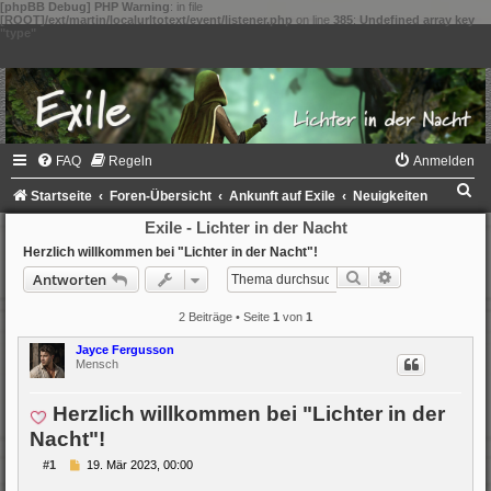
[phpBB Debug] PHP Warning
: in file
[ROOT]/ext/martin/localurltotext/event/listener.php
on line
385
:
Undefined array key
"type"
FAQ
Regeln
Anmelden
S
Startseite
Foren-Übersicht
Ankunft auf Exile
Neuigkeiten
u
Exile - Lichter in der Nacht
c
Herzlich willkommen bei "Lichter in der Nacht"!
Suche
Erweiterte Su
Antworten
h
e
2 Beiträge • Seite
1
von
1
Jayce Fergusson
Mensch
Herzlich willkommen bei "Lichter in der
Nacht"!
B
#1
19. Mär 2023, 00:00
e