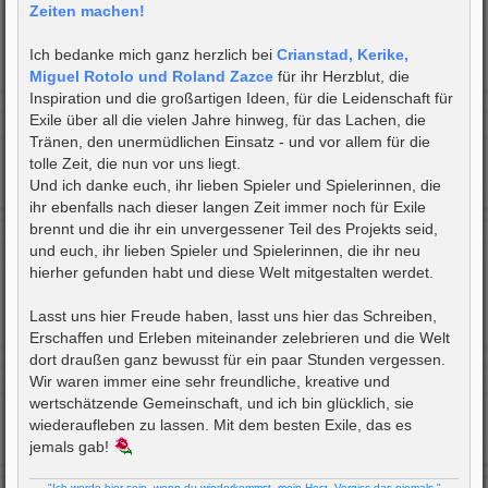
Zeiten machen!
Ich bedanke mich ganz herzlich bei
Crianstad, Kerike,
Miguel Rotolo und Roland Zazce
für ihr Herzblut, die
Inspiration und die großartigen Ideen, für die Leidenschaft für
Exile über all die vielen Jahre hinweg, für das Lachen, die
Tränen, den unermüdlichen Einsatz - und vor allem für die
tolle Zeit, die nun vor uns liegt.
Und ich danke euch, ihr lieben Spieler und Spielerinnen, die
ihr ebenfalls nach dieser langen Zeit immer noch für Exile
brennt und die ihr ein unvergessener Teil des Projekts seid,
und euch, ihr lieben Spieler und Spielerinnen, die ihr neu
hierher gefunden habt und diese Welt mitgestalten werdet.
Lasst uns hier Freude haben, lasst uns hier das Schreiben,
Erschaffen und Erleben miteinander zelebrieren und die Welt
dort draußen ganz bewusst für ein paar Stunden vergessen.
Wir waren immer eine sehr freundliche, kreative und
wertschätzende Gemeinschaft, und ich bin glücklich, sie
wiederaufleben zu lassen. Mit dem besten Exile, das es
jemals gab!
"Ich werde hier sein, wenn du wiederkommst, mein Herz. Vergiss das niemals."