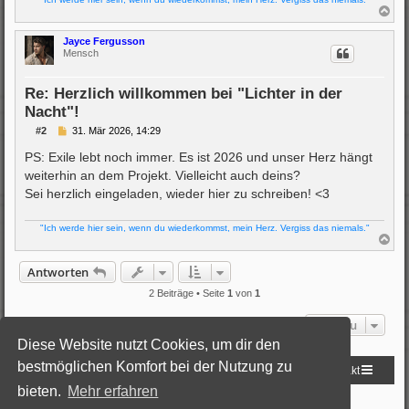
N
a
c
Jayce Fergusson
h
Mensch
o
b
e
Re: Herzlich willkommen bei "Lichter in der
n
Nacht"!
B
#2
31. Mär 2026, 14:29
e
i
PS: Exile lebt noch immer. Es ist 2026 und unser Herz hängt
t
weiterhin an dem Projekt. Vielleicht auch deins?
r
a
Sei herzlich eingeladen, wieder hier zu schreiben! <3
g
"Ich werde hier sein, wenn du wiederkommst, mein Herz. Vergiss das niemals."
N
a
c
Antworten
h
o
2 Beiträge • Seite
1
von
1
b
e
Gehe zu
n
Diese Website nutzt Cookies, um dir den
bestmöglichen Komfort bei der Nutzung zu
Startseite
Foren-Übersicht
Kontakt
bieten.
Mehr erfahren
Powered by
phpBB
® Forum Software © phpBB Limited