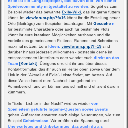
Exile ist ein Langzeitprojekt, das davon lebt, von seiner
Spielercommunity mitgestaltet zu werden.
So gibt es zum
Beispiel wieder das bewährte
Exile-Wiki
, das ihr gerne füttern
könnt. Im
viewforum.php?f=16
könnt ihr die Erstellung neuer
Orte (Beiträge) zum Bespielen beantragen. Mit
Gesuche
n
für bestimmte Charaktere oder auch für bestimmte Plots
könnt ihr eure kreativen Möglichkeiten ausbauen und die
Vorteile des gemeinsamen Plottens, Planens und Schreibens
maximal nutzen. Eure
Ideen,
viewforum.php?f=19
sind
darüber hinaus jederzeit willkommen - postet sie gerne im
entsprechenden Unterforum oder wendet euch
direkt an das
Team
[Kontakt]
. Übrigens erreicht ihr uns über dieses
Kontaktformular, das ihr auch im Reiter oben sowie unter dem
Link in der "Aktuell auf Exile"-Leiste findet, am besten. Auf
diese Weise landet eure Nachricht umgehend im
Adminbereich und wir können uns schnell und effizient darum
kümmern.
In "Exile - Lichter in der Nacht" wird es wieder
von
Spielleitern geführte Ingame-Questen sowie Events
geben. Außerdem erwarten euch einige Neuerungen, wie zum
Beispiel
Geheimnisse
. Wir erhöhen die Spannung durch
Unerwartetes und Unbekanntes, das auch du als