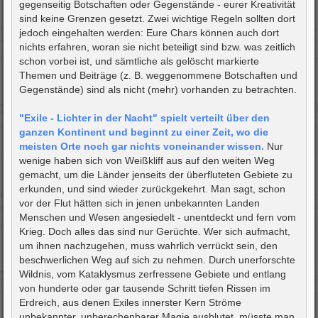
gegenseitig Botschaften oder Gegenstände - eurer Kreativität
sind keine Grenzen gesetzt. Zwei wichtige Regeln sollten dort
jedoch eingehalten werden: Eure Chars können auch dort
nichts erfahren, woran sie nicht beteiligt sind bzw. was zeitlich
schon vorbei ist, und sämtliche als gelöscht markierte
Themen und Beiträge (z. B. weggenommene Botschaften und
Gegenstände) sind als nicht (mehr) vorhanden zu betrachten.
"Exile - Lichter in der Nacht" spielt verteilt über den
ganzen Kontinent und beginnt zu einer Zeit, wo die
meisten Orte noch gar nichts voneinander wissen.
Nur
wenige haben sich von Weißkliff aus auf den weiten Weg
gemacht, um die Länder jenseits der überfluteten Gebiete zu
erkunden, und sind wieder zurückgekehrt. Man sagt, schon
vor der Flut hätten sich in jenen unbekannten Landen
Menschen und Wesen angesiedelt - unentdeckt und fern vom
Krieg. Doch alles das sind nur Gerüchte. Wer sich aufmacht,
um ihnen nachzugehen, muss wahrlich verrückt sein, den
beschwerlichen Weg auf sich zu nehmen. Durch unerforschte
Wildnis, vom Kataklysmus zerfressene Gebiete und entlang
von hunderte oder gar tausende Schritt tiefen Rissen im
Erdreich, aus denen Exiles innerster Kern Ströme
unbekannter, unberechenbarer Magie ausblutet, müsste man